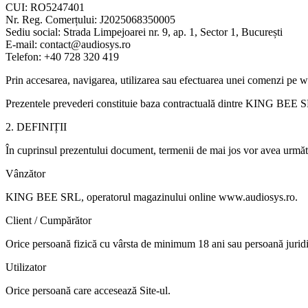
CUI: RO5247401
Nr. Reg. Comerțului: J2025068350005
Sediu social: Strada Limpejoarei nr. 9, ap. 1, Sector 1, București
E-mail: contact@audiosys.ro
Telefon: +40 728 320 419
Prin accesarea, navigarea, utilizarea sau efectuarea unei comenzi pe w
Prezentele prevederi constituie baza contractuală dintre KING BEE SR
2. DEFINIȚII
În cuprinsul prezentului document, termenii de mai jos vor avea următo
Vânzător
KING BEE SRL, operatorul magazinului online www.audiosys.ro.
Client / Cumpărător
Orice persoană fizică cu vârsta de minimum 18 ani sau persoană jurid
Utilizator
Orice persoană care accesează Site-ul.