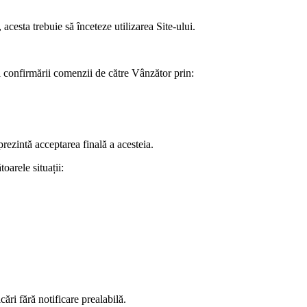
acesta trebuie să înceteze utilizarea Site-ului.
l confirmării comenzii de către Vânzător prin:
ezintă acceptarea finală a acesteia.
oarele situații:
cări fără notificare prealabilă.