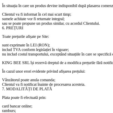
În situația în care un produs devine indisponibil după plasarea comenz
Clientul va fi informat în cel mai scurt timp;
sumele achitate vor fi returnate integral;
sau se poate propune un produs similar, cu acordul Clientului.
6. PREȚURI
Toate prețurile afișate pe Site:
sunt exprimate în LEI (RON);
includ TVA conform legislației în vigoare;
nu includ costul transportului, exceptând situațiile în care se specifică
KING BEE SRL își rezervă dreptul de a modifica prețurile fără notific
În cazul unor erori evidente privind afișarea prețului:
Vânzătorul poate anula comanda;
Clientul va fi notificat înainte de procesarea acesteia.
7. MODALITĂȚI DE PLATĂ
Plata poate fi efectuată prin:
card bancar online;
ramburs;