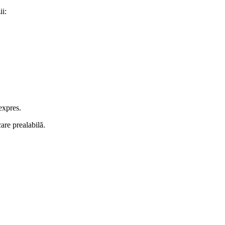
ii:
 expres.
are prealabilă.