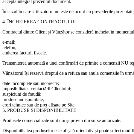
acceptă integral prezentul document.
În cazul în care Utilizatorul nu este de acord cu prevederile prezentate, 
4. ÎNCHEIEREA CONTRACTULUI
Contractul dintre Client și Vânzător se consideră încheiat în momentu
e-mail;
telefon;
emiterea facturii fiscale.
Transmiterea automată a unei confirmări de primire a comenzii NU repr
Vânzătorul își rezervă dreptul de a refuza sau anula comenzile în următ
date incomplete sau incorecte;
imposibilitatea contactării Clientului;
suspiciuni de fraudă;
produse indisponibile;
erori tehnice sau de preț afișate pe Site.
5. PRODUSE ȘI DISPONIBILITATE
Produsele comercializate sunt noi și provin din surse autorizate.
Disponibilitatea produselor este afișată orientativ și poate suferi modifi