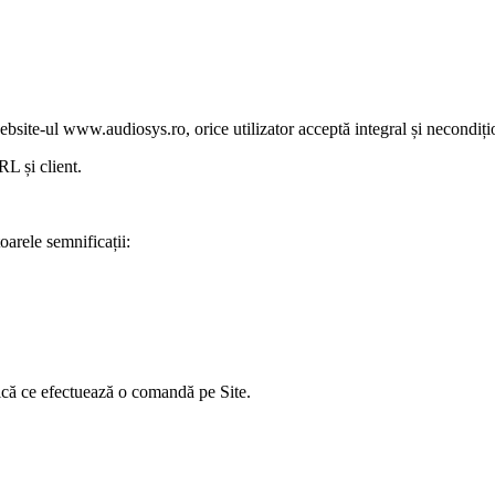
ebsite-ul www.audiosys.ro, orice utilizator acceptă integral și necondiț
L și client.
arele semnificații:
ică ce efectuează o comandă pe Site.