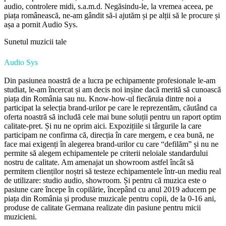
audio, controlere midi, s.a.m.d. Negăsindu-le, la vremea aceea, pe
piața românească, ne-am gândit să-i ajutăm și pe alții să le procure și
așa a pornit Audio Sys.
Sunetul muzicii tale
Audio Sys
Din pasiunea noastră de a lucra pe echipamente profesionale le-am
studiat, le-am încercat și am decis noi inșine dacă merită să cunoască
piața din România sau nu. Know-how-ul fiecăruia dintre noi a
participat la selecția brand-urilor pe care le reprezentăm, căutând ca
oferta noastră să includă cele mai bune soluții pentru un raport optim
calitate-pret. Și nu ne oprim aici. Expozițiile si târgurile la care
participam ne confirma că, direcția în care mergem, e cea bună, ne
face mai exigenți în alegerea brand-urilor cu care “defilăm” și nu ne
permite să alegem echipamentele pe criterii neloiale standardului
nostru de calitate. Am amenajat un showroom astfel încât să
permitem clienților noștri să testeze echipamentele într-un mediu real
de utilizare: studio audio, showroom. Și pentru că muzica este o
pasiune care începe în copilărie, începând cu anul 2019 aducem pe
piața din România și produse muzicale pentru copii, de la 0-16 ani,
produse de calitate Germana realizate din pasiune pentru micii
muzicieni.