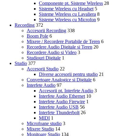
Componente pt. Sisteme Wireless
28
Sisteme Wireless cu Headset
5
Sisteme Wireless cu Lavaliera
8
Sisteme Wireless cu Microfon
9
Recording
372
Accesorii Recording
338
Boom Pole
6
Mixere / Recordere Portabile de Teren
6
Recordere Audio Digitale si Teren
20
Recordere Audio si Video
3
Studiouri Digitale
1
Studio
377
Accesorii Studio
22
Diverse accesorii pentru studio
21
Convertoare Analogice si Digitale
6
Interfete Audio
97
Accesorii pt. Interfete Audio
3
Interfete Audio Ethernet
10
Interfete Audio Firewire
1
Interfete Audio USB
56
Interfete Thunderbolt
26
MIDI
1
Microfoane studio
3
Mixere Studio
14
Monitoare Studio
134