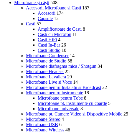
Microfoane și căști
508
Accesorii Microfoane si Casti
187
Accesorii
174
Capsule
12
Casti
57
Amplificatoare de Casti
8
Casti cu Microfon
11
Casti HiFi
4
Casti In-Ear
26
Casti Studio
10
Microfoane Condenser
14
Microfoane de Studio
58
Microfoane diafragma mica / Shotgun
34
Microfoane Headset
25
Microfoane Lavaliera
29
Microfoane Live si Voce
14
Microfoane pentru Instalatii si Broadcast
22
Microfoane pentru instrumente
18
Microfoane pentru Tobe
8
Microfoane pt. instrumente cu coarde
5
Microfoane universale
8
Microfoane pt. Camere Video si Dispozitive Mobile
25
Microfoane Stereo
4
Microfoane USB
6
Microfoane Wireless
46