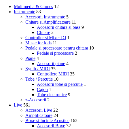
Multimedia & Games
12
Instrumente
83
Accesorii Instrumente
5
Chitare si Amplificatoare
11
Accesorii chitara si bass
9
Chitare
2
Controller si Mixer DJ
1
Music for kids
11
Pedale si procesoare pentru chitara
10
Pedale si procesoare
2
Piane
4
Accesorii piane
4
Synth / MIDI
35
Controllere MIDI
35
Tobe / Percutie
10
Accesorii tobe si percutie
1
Cajon
1
Tobe electronice
9
z-Accesorii
2
Live
561
Accesorii Live
22
Amplificatoare
24
Boxe si Incinte Acustice
162
Accesorii Boxe
32