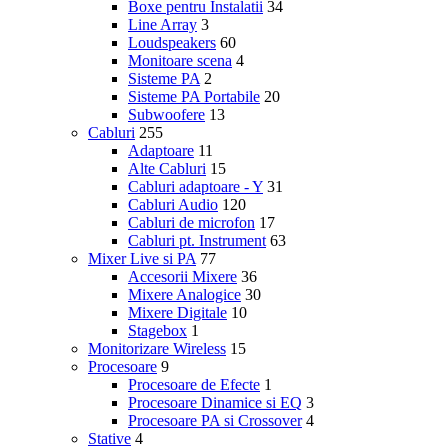
Boxe pentru Instalatii
34
Line Array
3
Loudspeakers
60
Monitoare scena
4
Sisteme PA
2
Sisteme PA Portabile
20
Subwoofere
13
Cabluri
255
Adaptoare
11
Alte Cabluri
15
Cabluri adaptoare - Y
31
Cabluri Audio
120
Cabluri de microfon
17
Cabluri pt. Instrument
63
Mixer Live si PA
77
Accesorii Mixere
36
Mixere Analogice
30
Mixere Digitale
10
Stagebox
1
Monitorizare Wireless
15
Procesoare
9
Procesoare de Efecte
1
Procesoare Dinamice si EQ
3
Procesoare PA si Crossover
4
Stative
4