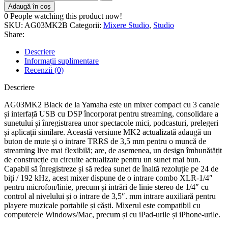
Adaugă în coș
0
People watching this product now!
SKU:
AG03MK2B
Categorii:
Mixere Studio
,
Studio
Share:
Descriere
Informații suplimentare
Recenzii (0)
Descriere
AG03MK2 Black de la Yamaha este un mixer compact cu 3 canale
și interfață USB cu DSP încorporat pentru streaming, consolidare a
sunetului și înregistrarea unor spectacole mici, podcasturi, prelegeri
și aplicații similare. Această versiune MK2 actualizată adaugă un
buton de mute și o intrare TRRS de 3,5 mm pentru o muncă de
streaming live mai flexibilă; are, de asemenea, un design îmbunătățit
de construcție cu circuite actualizate pentru un sunet mai bun.
Capabil să înregistreze și să redea sunet de înaltă rezoluție pe 24 de
biți / 192 kHz, acest mixer dispune de o intrare combo XLR-1/4″
pentru microfon/linie, precum și intrări de linie stereo de 1/4″ cu
control al nivelului și o intrare de 3,5″. mm intrare auxiliară pentru
playere muzicale portabile și căști. Mixerul este compatibil cu
computerele Windows/Mac, precum și cu iPad-urile și iPhone-urile.