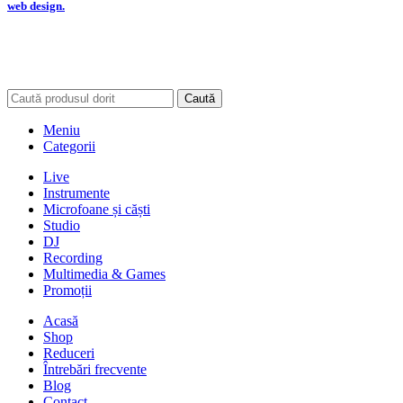
web design.
Caută
Meniu
Categorii
Live
Instrumente
Microfoane și căști
Studio
DJ
Recording
Multimedia & Games
Promoții
Acasă
Shop
Reduceri
Întrebări frecvente
Blog
Contact