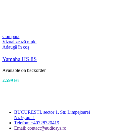
Compară
Vizualizează rapid
Adaugă în coș
Yamaha HS 8S
Available on backorder
2.599
lei
BUCURESTI, sector 1, Str. Limpejoarei
Nr. 9, ap. 1
Telefon: +40728320419
Email: contact@audiosys.ro