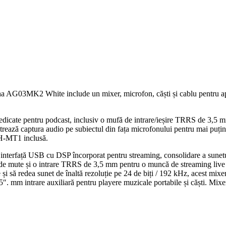
 AG03MK2 White include un mixer, microfon, căști și cablu pentru aplic
dedicate pentru podcast, inclusiv o mufă de intrare/ieșire TRRS de 3,5
rează captura audio pe subiectul din fața microfonului pentru mai puți
 YH-MT1 inclusă.
rfață USB cu DSP încorporat pentru streaming, consolidare a sunetului 
de mute și o intrare TRRS de 3,5 mm pentru o muncă de streaming live m
ze și să redea sunet de înaltă rezoluție pe 24 de biți / 192 kHz, acest 
 de 3,5″. mm intrare auxiliară pentru playere muzicale portabile și căști