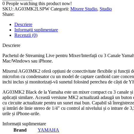
0
People watching this product now!
SKU:
AG03MK2LSPW
Categorii:
Mixere Studio
,
Studio
Share:
Descriere
Informații suplimentare
Recenzii (0)
Descriere
Pachetul de Streaming Live pentru Mixer/Interfață cu 3 Canale Yamaha
Mac/Windows sau iPhone.
Mixerul AG03MK2 oferă opțiuni de conectivitate flexibile și funcții 
microfon cu condensator cu un model de captare cardioid care concent
inchi inclus și monitorizați-vă sunetul folosind perechea de căști de
AG03MK2 Black de la Yamaha este un mixer compact cu 3 canale și inte
aplicații similare. Această versiune MK2 actualizată adaugă un buton 
cu circuite actualizate pentru un sunet mai bun. Capabil să înregistre
și intrări de linie stereo de 1/4″ cu control al nivelului și o intrare
urile și iPhone-urile.
Informații suplimentare
Brand
YAMAHA