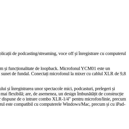
ații de podcasting/streaming, voce off și înregistrare cu computerul
 mm și funcționalitate de loopback. Microfonul YCM01 este un
n sunet de fundal. Conectați microfonul la mixer cu cablul XLR de 9,8
și înregistrarea unor spectacole mici, podcasturi, prelegeri și
ai flexibilă; are, de asemenea, un design îmbunătățit de construcție
mixer dispune de o intrare combo XLR-1/4″ pentru microfon/linie, precum
. Mixerul este compatibil cu computerele Windows/Mac, precum și cu iPad-