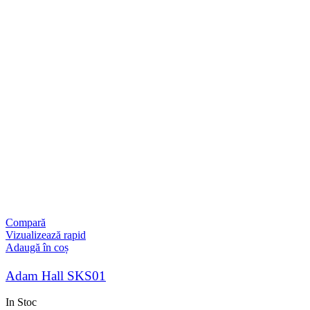
Compară
Vizualizează rapid
Adaugă în coș
Adam Hall SKS01
In Stoc