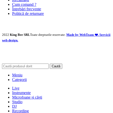
Cum comand ?
Întrebări frecvente
Politică de returnare
2022
King Bee SRL
Toate drepturile rezervate.
Made by WebTeam ❤️. Servicii
web design.
Caută
Meniu
Categorii
Live
Instrumente
Microfoane și căști
Studio
DJ
Recording