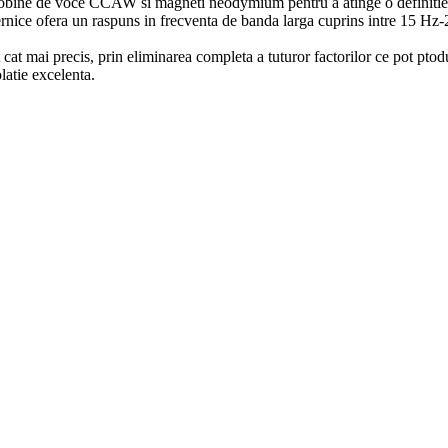
ine de voce CCAW si magneti neodymium pentru a atinge o definitie pre
ternice ofera un raspuns in frecventa de banda larga cuprins intre 15 Hz-2
 cat mai precis, prin eliminarea completa a tuturor factorilor ce pot p
latie excelenta.