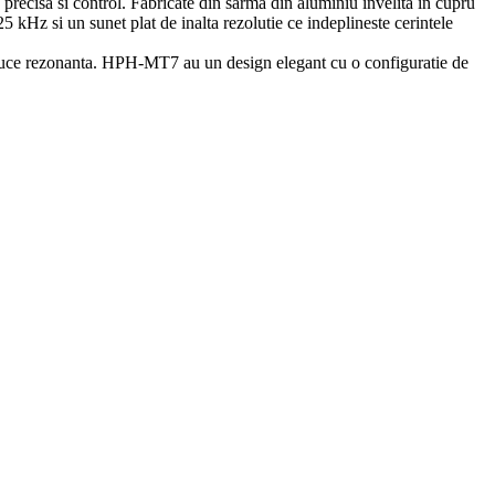
cisa si control. Fabricate din sarma din aluminiu invelita in cupru
5 kHz si un sunet plat de inalta rezolutie ce indeplineste cerintele
toduce rezonanta. HPH-MT7 au un design elegant cu o configuratie de