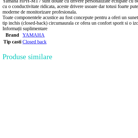
Yamaha HPH-MT7 sunt dotate cu drivere personalizate echipate cu bob
cu o conductivitate ridicata, aceste drivere usoare dar totusi foarte pu
moderne de monitorizare profesionala.
Toate componentele acustice au fost concepute pentru a oferi un sunet
tip inchis (closed-back) circumaurala ce ofera un confort sporit si o izo
Informații suplimentare
Brand
YAMAHA
Tip casti
Closed back
Produse similare