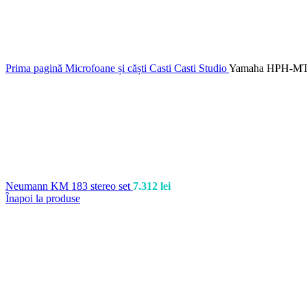
Prima pagină
Microfoane și căști
Casti
Casti Studio
Yamaha HPH-MT
Neumann KM 183 stereo set
7.312
lei
Înapoi la produse