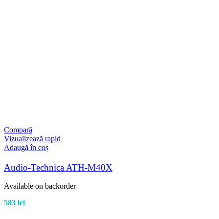
Compară
Vizualizează rapid
Adaugă în coș
Audio-Technica ATH-M40X
Available on backorder
583
lei