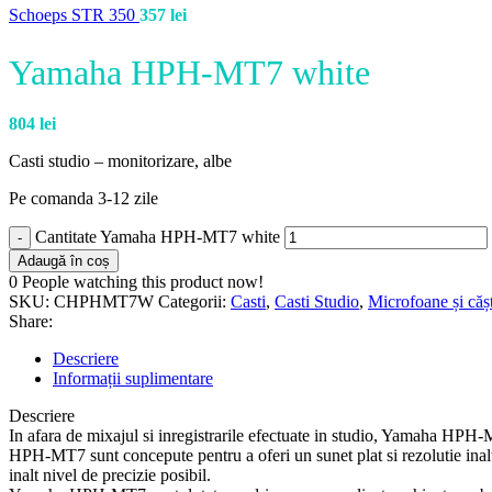
Schoeps STR 350
357
lei
Yamaha HPH-MT7 white
804
lei
Casti studio – monitorizare, albe
Pe comanda 3-12 zile
Cantitate Yamaha HPH-MT7 white
Adaugă în coș
0
People watching this product now!
SKU:
CHPHMT7W
Categorii:
Casti
,
Casti Studio
,
Microfoane și cășt
Share:
Descriere
Informații suplimentare
Descriere
In afara de mixajul si inregistrarile efectuate in studio, Yamaha HPH-MT
HPH-MT7 sunt concepute pentru a oferi un sunet plat si rezolutie inalt
inalt nivel de precizie posibil.