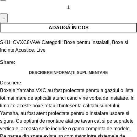
ADAUGĂ ÎN COȘ
SKU:
CVXC8VAW
Categorii:
Boxe pentru Instalatii
,
Boxe si
Incinte Acustice
,
Live
Share:
DESCRIERE
INFORMAȚII SUPLIMENTARE
Descriere
Boxele Yamaha VXC au fost proiectate penrtu a gazdui o lista
tot mai mare de aplicatii atunci cand vine vorba de instalare. In
timp ce aceste boxe retau chintesenta calitatii sunetului
Yamaha, au fost atent proiectate pentru o instalare usoare si
sigura. Cu optiuni de montare atat pe tavan cat si pe suprafete
verticale, aceasta serie include o gama completa de modele.
Pe partea din spate exista un comutator intre sistemele de