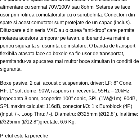
alimentare cu semnal 70V/100V sau 8ohm. Setarea se face
usor prin rotirea comutatorului cu o surubelnita. Conectorii din
spate si acest comutator sunt protejate de un capac (inclus).
Difuzoarele din seria VXC au o curea “anti-drop” care permite
motarea acestora temporar pe tavan, eliberandu-va mainile
pentru siguranta si usurinta de instalare. O banda de transport
flexibila atasata face ca boxele sa fie usor de transportat,
permitandu-va apucarea mai multor boxe simultan in conditii de
siguranta.
Boxe pasive, 2 cai, acoustic suspension, driver: LF: 8” Cone,
HF: 1” soft dome, 90W, raspuns in frecventa: 55Hz – 20kHz,
impedanta 8 ohm, acoperire 100° conic, SPL (1W@1m): 90dB,
SPL maxim calculat: 116dB, conector I/O: 1 x Euroblock (4P) :
(Input: / -, Loop Thru: / -), Diametru: Ø325mm (Ø12.8″), Inaltime:
Ø325mm (Ø12.8″)greutate: 6,6 Kg.
Pretul este la pereche