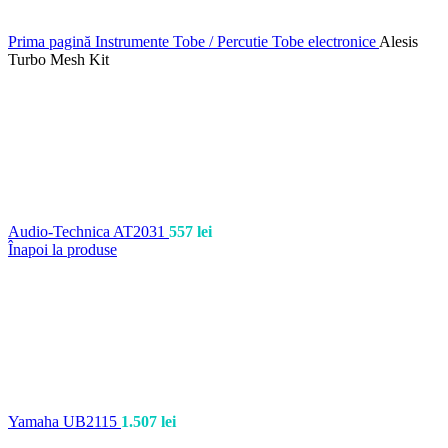
Prima pagină
Instrumente
Tobe / Percutie
Tobe electronice
Alesis
Turbo Mesh Kit
Audio-Technica AT2031
557
lei
Înapoi la produse
Yamaha UB2115
1.507
lei