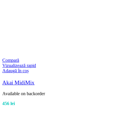
Compară
Vizualizează rapid
Adaugă în coș
Akai MidiMix
Available on backorder
456
lei