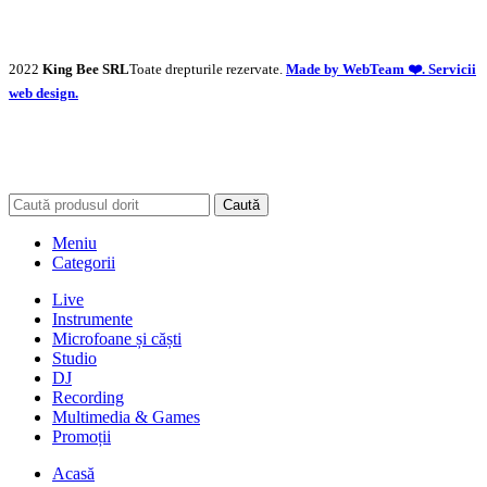
2022
King Bee SRL
Toate drepturile rezervate.
Made by WebTeam ❤️. Servicii
web design.
Caută
Meniu
Categorii
Live
Instrumente
Microfoane și căști
Studio
DJ
Recording
Multimedia & Games
Promoții
Acasă