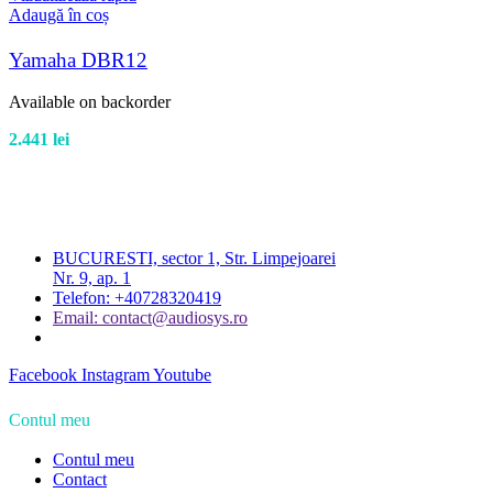
Adaugă în coș
Yamaha DBR12
Available on backorder
2.441
lei
BUCURESTI, sector 1, Str. Limpejoarei
Nr. 9, ap. 1
Telefon: +40728320419
Email: contact@audiosys.ro
Facebook
Instagram
Youtube
Contul meu
Contul meu
Contact