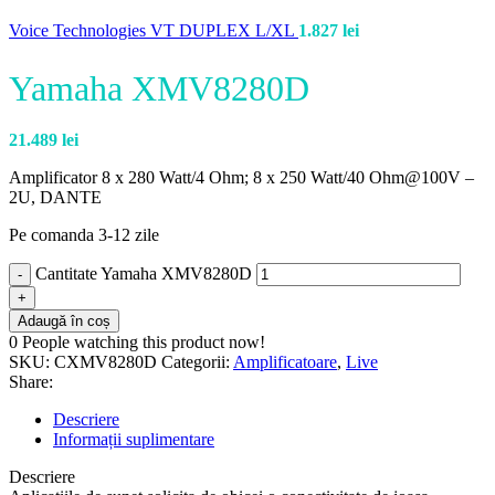
Voice Technologies VT DUPLEX L/XL
1.827
lei
Yamaha XMV8280D
21.489
lei
Amplificator 8 x 280 Watt/4 Ohm; 8 x 250 Watt/40 Ohm@100V –
2U, DANTE
Pe comanda 3-12 zile
Cantitate Yamaha XMV8280D
Adaugă în coș
0
People watching this product now!
SKU:
CXMV8280D
Categorii:
Amplificatoare
,
Live
Share:
Descriere
Informații suplimentare
Descriere