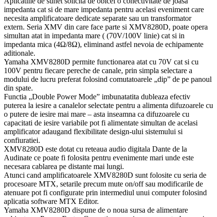
Aplicatiile de sunet solicita de obicei o conectivitate de joasa
impedanta cat si de mare impedanta pentru acelasi eveniment care
necesita amplificatoare dedicate separate sau un transformator
extern. Seria XMV din care face parte si XMV8280D, poate opera
simultan atat in impedanta mare ( (70V/100V linie) cat si in
impedanta mica (4Ω/8Ω), eliminand astfel nevoia de echipamente
aditionale.
Yamaha XMV8280D permite functionarea atat cu 70V cat si cu
100V pentru fiecare pereche de canale, prin simpla selectare a
modului de lucru preferat folosind comutatoarele „dip” de pe panoul
din spate.
Functia „Double Power Mode” imbunatatita dubleaza efectiv
puterea la iesire a canalelor selectate pentru a alimenta difuzoarele cu
o putere de iesire mai mare – asta inseamna ca difuzoarele cu
capacitati de iesire variabile pot fi alimentate simultan de acelasi
amplificator adaugand flexibilitate design-ului sistemului si
confiuratiei.
XMV8280D este dotat cu reteaua audio digitala Dante de la
Audinate ce poate fi folosita pentru evenimente mari unde este
necesara cablarea pe distante mai lungi.
Atunci cand amplificatoarele XMV8280D sunt folosite cu seria de
procesoare MTX, setarile precum mute on/off sau modificarile de
atenuare pot fi configurate prin intermediul unui computer folosind
aplicatia software MTX Editor.
Yamaha XMV8280D dispune de o noua sursa de alimentare