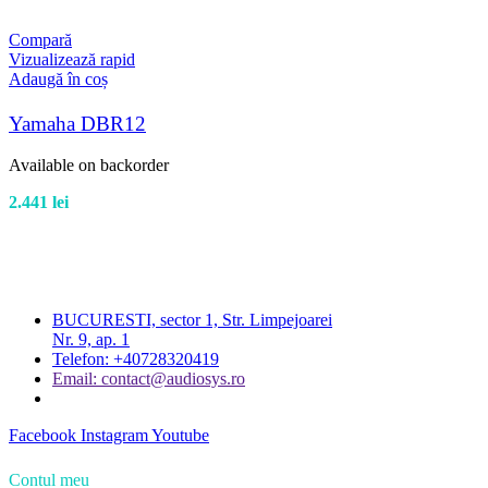
Compară
Vizualizează rapid
Adaugă în coș
Yamaha DBR12
Available on backorder
2.441
lei
BUCURESTI, sector 1, Str. Limpejoarei
Nr. 9, ap. 1
Telefon: +40728320419
Email: contact@audiosys.ro
Facebook
Instagram
Youtube
Contul meu