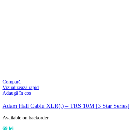
Compară
Vizualizează rapid
Adaugă în coș
Adam Hall Cablu XLR(t) – TRS 10M [3 Star Series]
Available on backorder
69
lei