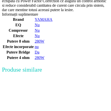
echipata cu Power Factor Correction ce asigura un control armonic
si reduce considerabil cantitatea de curent care circula prin sistem,
dar care mentine totusi aceeasi putere la iesire.
Informații suplimentare
Brand
YAMAHA
EQ
Nu
Compresor
Nu
Efecte
Nu
Putere 8 ohm
280W
Efecte incorporate
nu
Putere Bridge
Da
Putere 4 ohm
280W
Produse similare