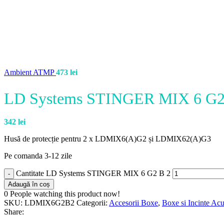
Ambient ATMP
473
lei
LD Systems STINGER MIX 6 G2
342
lei
Husă de protecție pentru 2 x LDMIX6(A)G2 și LDMIX62(A)G3
Pe comanda 3-12 zile
Cantitate LD Systems STINGER MIX 6 G2 B 2
Adaugă în coș
0
People watching this product now!
SKU:
LDMIX6G2B2
Categorii:
Accesorii Boxe
,
Boxe si Incinte Acu
Share: