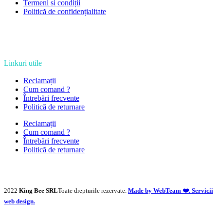
Termeni si condiții
Politică de confidențialitate
Linkuri utile
Reclamații
Cum comand ?
Întrebări frecvente
Politică de returnare
Reclamații
Cum comand ?
Întrebări frecvente
Politică de returnare
2022
King Bee SRL
Toate drepturile rezervate.
Made by WebTeam ❤️. Servicii
web design.