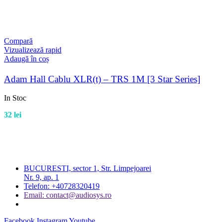
Compară
Vizualizează rapid
Adaugă în coș
Adam Hall Cablu XLR(t) – TRS 1M [3 Star Series]
In Stoc
32
lei
BUCURESTI, sector 1, Str. Limpejoarei
Nr. 9, ap. 1
Telefon: +40728320419
Email: contact@audiosys.ro
Facebook
Instagram
Youtube