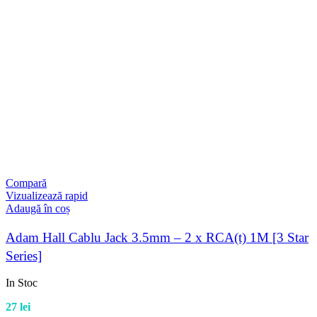
Compară
Vizualizează rapid
Adaugă în coș
Adam Hall Cablu Jack 3.5mm – 2 x RCA(t) 1M [3 Star
Series]
In Stoc
27
lei