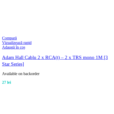
Compară
Vizualizează rapid
Adaugă în coș
Adam Hall Cablu 2 x RCA(t) – 2 x TRS mono 1M [3
Star Series]
Available on backorder
27
lei