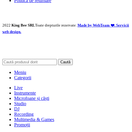
Politică de returnare
2022
King Bee SRL
Toate drepturile rezervate.
Made by WebTeam ❤️. Servicii
web design.
Caută
Meniu
Categorii
Live
Instrumente
Microfoane și căști
Studio
DJ
Recording
Multimedia & Games
Promoții