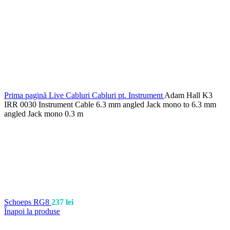
Prima pagină
Live
Cabluri
Cabluri pt. Instrument
Adam Hall K3
IRR 0030 Instrument Cable 6.3 mm angled Jack mono to 6.3 mm
angled Jack mono 0.3 m
Schoeps RG8
237
lei
Înapoi la produse