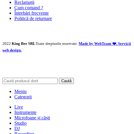
Reclamații
Cum comand ?
Întrebări frecvente
Politică de returnare
2022
King Bee SRL
Toate drepturile rezervate.
Made by WebTeam ❤️. Servicii
web design.
Caută
Meniu
Categorii
Live
Instrumente
Microfoane și căști
Studio
DJ
Recording