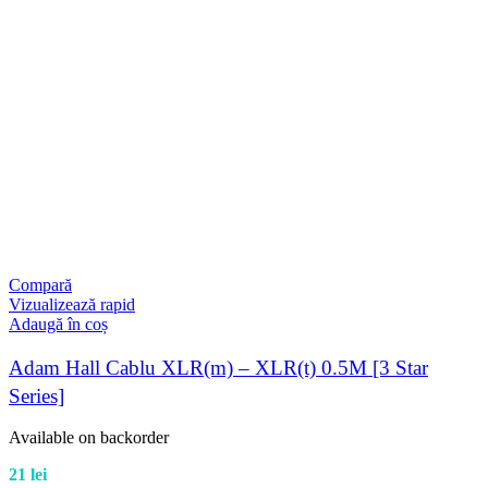
Compară
Vizualizează rapid
Adaugă în coș
Adam Hall Cablu XLR(m) – XLR(t) 0.5M [3 Star
Series]
Available on backorder
21
lei