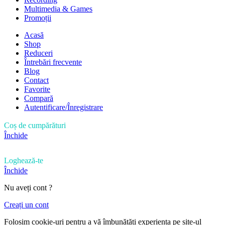
Multimedia & Games
Promoții
Acasă
Shop
Reduceri
Întrebări frecvente
Blog
Contact
Favorite
Compară
Autentificare/Înregistrare
Coș de cumpărături
Închide
Loghează-te
Închide
Nu aveți cont ?
Creați un cont
Folosim cookie-uri pentru a vă îmbunătăți experiența pe site-ul