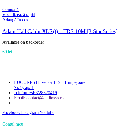
Compară
Vizualizează rapid
Adaugă în coș
Adam Hall Cablu XLR(t) – TRS 10M [3 Star Series]
Available on backorder
69
lei
BUCURESTI, sector 1, Str. Limpejoarei
Nr. 9, ap. 1
Telefon: +40728320419
Email: contact@audiosys.ro
Facebook
Instagram
Youtube
Contul meu