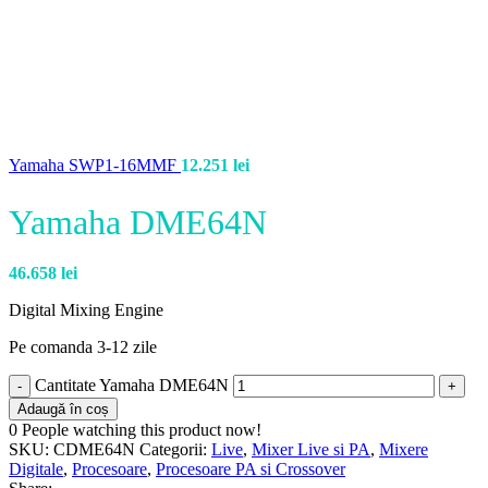
Yamaha SWP1-16MMF
12.251
lei
Yamaha DME64N
46.658
lei
Digital Mixing Engine
Pe comanda 3-12 zile
Cantitate Yamaha DME64N
Adaugă în coș
0
People watching this product now!
SKU:
CDME64N
Categorii:
Live
,
Mixer Live si PA
,
Mixere
Digitale
,
Procesoare
,
Procesoare PA si Crossover