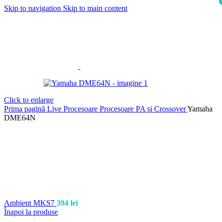
Skip to navigation
Skip to main content
i
Click to enlarge
Prima pagină
Live
Procesoare
Procesoare PA si Crossover
Yamaha
DME64N
Ambient MKS7
394
lei
Înapoi la produse