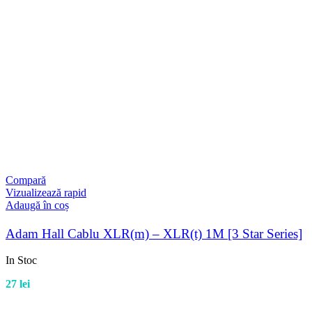
Compară
Vizualizează rapid
Adaugă în coș
Adam Hall Cablu XLR(m) – XLR(t) 1M [3 Star Series]
In Stoc
27
lei