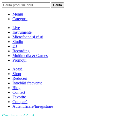
Caută
Meniu
Categorii
Live
Instrumente
Microfoane și căști
Studio
DJ
Recording
Multimedia & Games
Promoții
Acasă
Shop
Reduceri
Întrebări frecvente
Blog
Contact
Favorite
Compară
Autentificare/Înregistrare
Coș de cumpărături