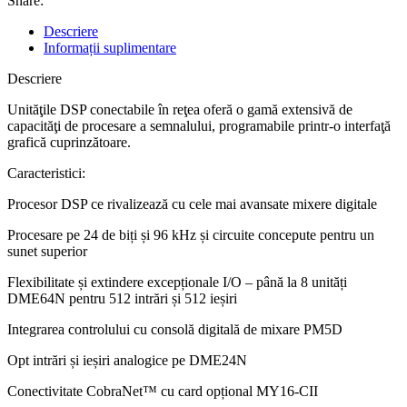
Share:
Descriere
Informații suplimentare
Descriere
Unităţile DSP conectabile în reţea oferă o gamă extensivă de
capacităţi de procesare a semnalului, programabile printr-o interfaţă
grafică cuprinzătoare.
Caracteristici:
Procesor DSP ce rivalizează cu cele mai avansate mixere digitale
Procesare pe 24 de biți și 96 kHz și circuite concepute pentru un
sunet superior
Flexibilitate și extindere excepționale I/O – până la 8 unități
DME64N pentru 512 intrări și 512 ieșiri
Integrarea controlului cu consolă digitală de mixare PM5D
Opt intrări și ieșiri analogice pe DME24N
Conectivitate CobraNet™ cu card opțional MY16-CII