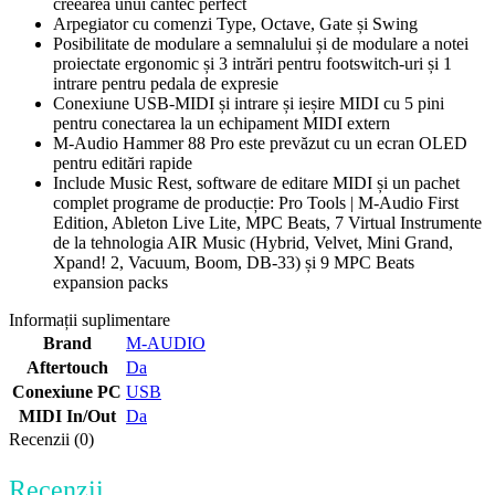
creearea unui cântec perfect
Arpegiator cu comenzi Type, Octave, Gate și Swing
Posibilitate de modulare a semnalului și de modulare a notei
proiectate ergonomic și 3 intrări pentru footswitch-uri și 1
intrare pentru pedala de expresie
Conexiune USB-MIDI și intrare și ieșire MIDI cu 5 pini
pentru conectarea la un echipament MIDI extern
M-Audio Hammer 88 Pro este prevăzut cu un ecran OLED
pentru editări rapide
Include Music Rest, software de editare MIDI și un pachet
complet programe de producție: Pro Tools | M-Audio First
Edition, Ableton Live Lite, MPC Beats, 7 Virtual Instrumente
de la tehnologia AIR Music (Hybrid, Velvet, Mini Grand,
Xpand! 2, Vacuum, Boom, DB-33) și 9 MPC Beats
expansion packs
Informații suplimentare
Brand
M-AUDIO
Aftertouch
Da
Conexiune PC
USB
MIDI In/Out
Da
Recenzii (0)
Recenzii