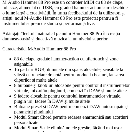
M-Audio Hammer 88 Pro este un controler MIDI cu 88 de clape,
full size, alimentat cu USB, cu graded hammer action care deschide
o lume largă a creativității. În urma feedbackului de la utilizatori și
artiști, noul M-Audio Hammer 88 Pro este proiectat pentru a fi
instrumentul suprem de studio și performanță live.
Adăugați ”feel-ul” natural al pianului Hammer 88 Pro în creația
dumneavoastră și duceți-vă muzica la un nivelul superior.
Caracteristici M-Audio Hammer 88 Pro
88 de clape gradate hammer-action cu aftertouch și zone
asignabile
16 pad-uri RGB, iluminate din spate, alocabile, sensibile la
viteză cu repetare de notă pentru producția beaturi, lansarea
clipurilor și multe altele
8 butoane și knob-uri alocabile pentru controlul instrumentelor
virtuale, mix-ul în pluginuri, comenzi în DAW și multe altele
9 fadere alocabile pentru controlul instrumentelor virtuale,
plugin-uri, fadere în DAW și multe altele
Butoane preset și DAW pentru comenzi DAW auto-mapate și
parametrii pluginului
Modul Smart Chord permite redarea enarmonică sau acorduri
personalizate
Modul Smart Scale elimină notele greșite, făcând mai ușor