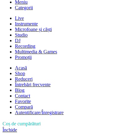
Meniu
Categorii
Live
Instrumente
Microfoane și căști
Studio
DJ
Recording
Multimedia & Games
Promoții
Acasă
Shop
Reduceri
Întrebări frecvente
Blog
Contact
Favorite
Compară
Autentificare/Înregistrare
Coș de cumpărături
Închide