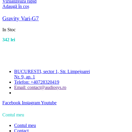
Vizualizează rapid
Adaugă în coș
Gravity Vari-G7
In Stoc
342
lei
BUCURESTI, sector 1, Str. Limpejoarei
Nr. 9, ap. 1
Telefon: +40728320419
Email: contact@audiosys.ro
Facebook
Instagram
Youtube
Contul meu
Contul meu
Contact