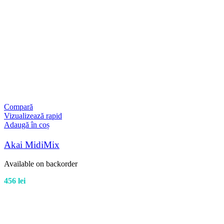
Compară
Vizualizează rapid
Adaugă în coș
Akai MidiMix
Available on backorder
456
lei