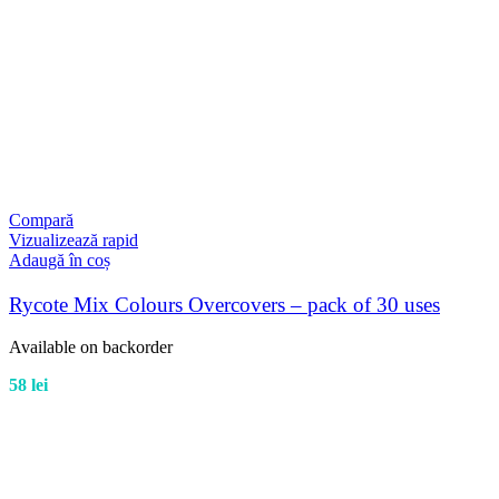
Compară
Vizualizează rapid
Adaugă în coș
Rycote Mix Colours Overcovers – pack of 30 uses
Available on backorder
58
lei