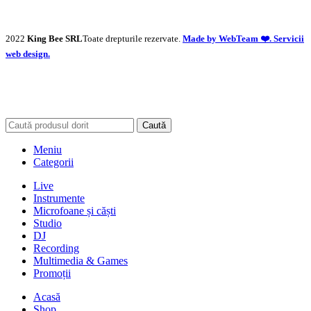
2022
King Bee SRL
Toate drepturile rezervate.
Made by WebTeam ❤️. Servicii
web design.
Caută
Meniu
Categorii
Live
Instrumente
Microfoane și căști
Studio
DJ
Recording
Multimedia & Games
Promoții
Acasă
Shop