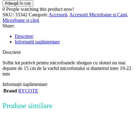
Adaugă în coș
0
People watching this product now!
SKU:
33342
Categorii:
Accesorii
,
Accesorii Microfoane si Casti
,
Microfoane și căști
Share:
Descriere
Informații suplimentare
Descriere
Softie kit potrivit pentru microfoanele shotgun cu sloturi nu mai
departe de 15 cm de la varful microfonului si diametrul intre 19-22
mm
Informații suplimentare
Brand
RYCOTE
Produse similare