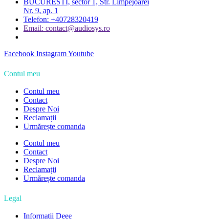
BUCURESTI, sector 1, Str. Limpejoarei
Nr. 9, ap. 1
Telefon: +40728320419
Email: contact@audiosys.ro
Facebook
Instagram
Youtube
Contul meu
Contul meu
Contact
Despre Noi
Reclamații
Urmărește comanda
Contul meu
Contact
Despre Noi
Reclamații
Urmărește comanda
Legal
Informații Deee