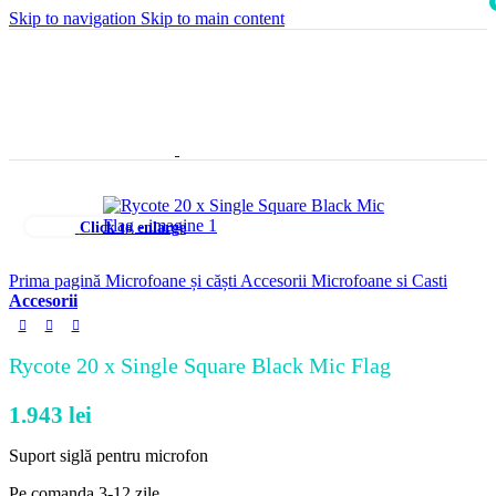
Skip to navigation
Skip to main content
i
Click to enlarge
Prima pagină
Microfoane și căști
Accesorii Microfoane si Casti
Accesorii
Rycote 20 x Single Square Black Mic Flag
1.943
lei
Suport siglă pentru microfon
Pe comanda 3-12 zile