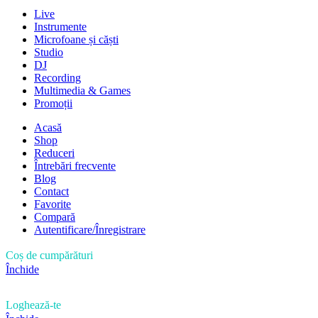
Live
Instrumente
Microfoane și căști
Studio
DJ
Recording
Multimedia & Games
Promoții
Acasă
Shop
Reduceri
Întrebări frecvente
Blog
Contact
Favorite
Compară
Autentificare/Înregistrare
Coș de cumpărături
Închide
Loghează-te