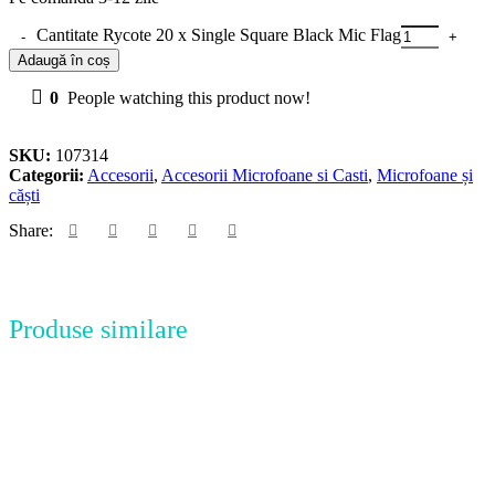
Cantitate Rycote 20 x Single Square Black Mic Flag
Adaugă în coș
0
People watching this product now!
SKU:
107314
Categorii:
Accesorii
,
Accesorii Microfoane si Casti
,
Microfoane și
căști
Share:
Produse similare