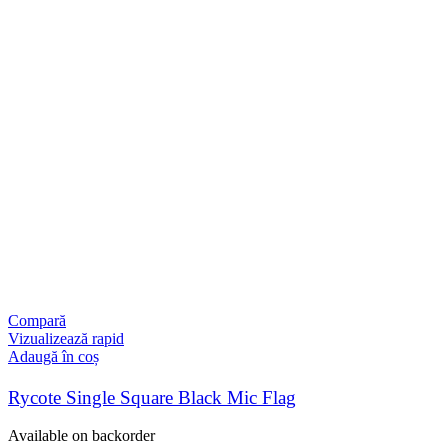
Compară
Vizualizează rapid
Adaugă în coș
Rycote Single Square Black Mic Flag
Available on backorder