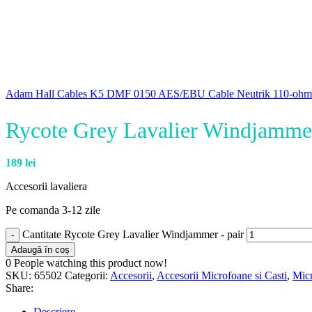
Adam Hall Cables K5 DMF 0150 AES/EBU Cable Neutrik 110-ohm 
Rycote Grey Lavalier Windjammer
189
lei
Accesorii lavaliera
Pe comanda 3-12 zile
Cantitate Rycote Grey Lavalier Windjammer - pair
Adaugă în coș
0
People watching this product now!
SKU:
65502
Categorii:
Accesorii
,
Accesorii Microfoane si Casti
,
Micr
Share:
Descriere