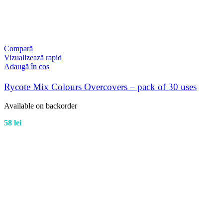
Compară
Vizualizează rapid
Adaugă în coș
Rycote Mix Colours Overcovers – pack of 30 uses
Available on backorder
58
lei