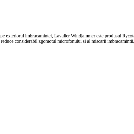
ate pe exteriorul imbracamintei, Lavalier Windjammer este produsul Rycot
ic si reduce considerabil zgomotul microfonului si al miscarii imbracaminti