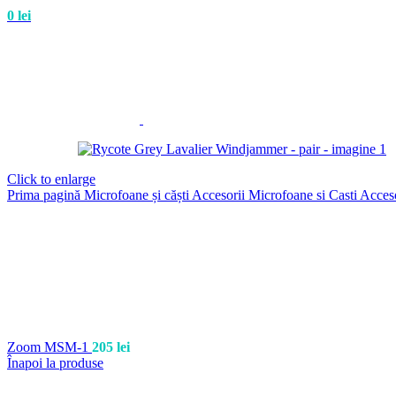
0
lei
Click to enlarge
Prima pagină
Microfoane și căști
Accesorii Microfoane si Casti
Acces
Zoom MSM-1
205
lei
Înapoi la produse