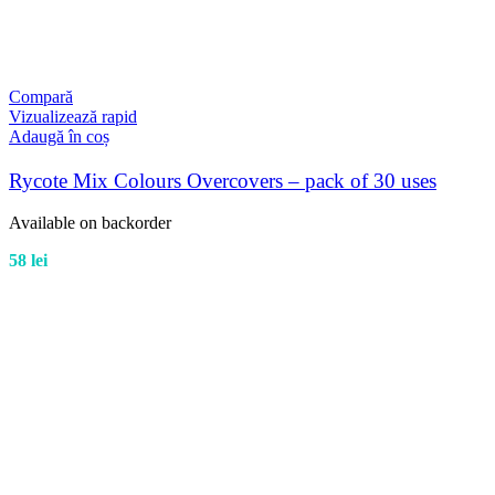
Compară
Vizualizează rapid
Adaugă în coș
Rycote Mix Colours Overcovers – pack of 30 uses
Available on backorder
58
lei