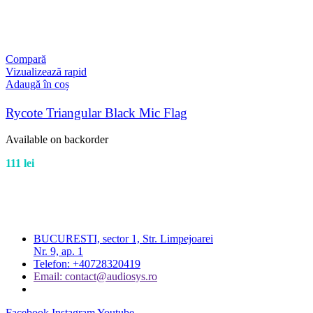
Compară
Vizualizează rapid
Adaugă în coș
Rycote Triangular Black Mic Flag
Available on backorder
111
lei
BUCURESTI, sector 1, Str. Limpejoarei
Nr. 9, ap. 1
Telefon: +40728320419
Email: contact@audiosys.ro
Facebook
Instagram
Youtube