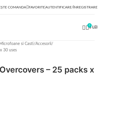
EȘTE COMANDA
FAVORITE
AUTENTIFICARE/ÎNREGISTRARE
0
0
LEI
Microfoane si Casti
Accesorii
x 30 uses
Overcovers – 25 packs x