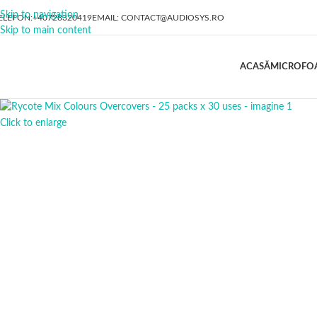
Skip to navigation
ELEFON:+40728320419
EMAIL: CONTACT@AUDIOSYS.RO
Skip to main content
ACASĂ
MICROFOA
Click to enlarge