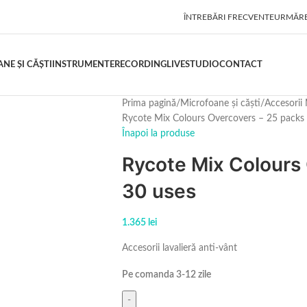
ÎNTREBĂRI FRECVENTE
URMĂR
NE ȘI CĂȘTI
INSTRUMENTE
RECORDING
LIVE
STUDIO
CONTACT
Prima pagină
Microfoane și căști
Accesorii 
Rycote Mix Colours Overcovers – 25 packs 
Înapoi la produse
Rycote Mix Colours 
30 uses
1.365
lei
Accesorii lavalieră anti-vânt
Pe comanda 3-12 zile