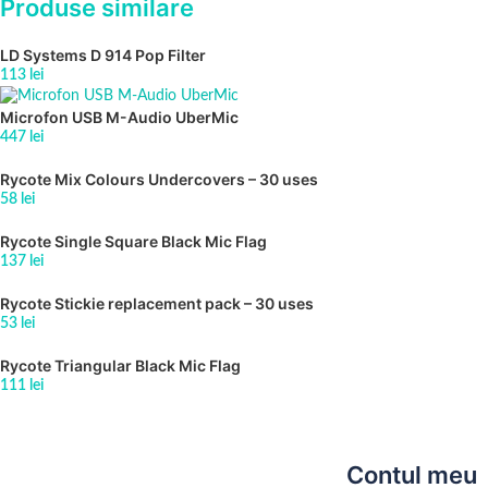
Produse similare
LD Systems D 914 Pop Filter
113
lei
Microfon USB M-Audio UberMic
447
lei
Rycote Mix Colours Undercovers – 30 uses
58
lei
Rycote Single Square Black Mic Flag
137
lei
Rycote Stickie replacement pack – 30 uses
53
lei
Rycote Triangular Black Mic Flag
111
lei
Contul meu