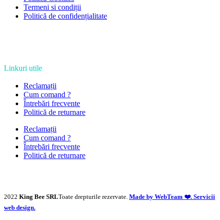
Termeni si condiții
Politică de confidențialitate
Linkuri utile
Reclamații
Cum comand ?
Întrebări frecvente
Politică de returnare
Reclamații
Cum comand ?
Întrebări frecvente
Politică de returnare
2022
King Bee SRL
Toate drepturile rezervate.
Made by WebTeam ❤️. Servicii
web design.