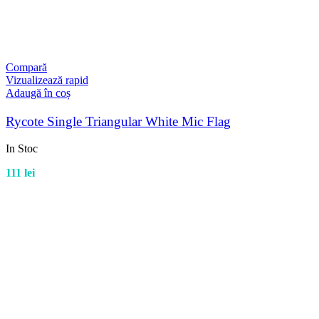
Compară
Vizualizează rapid
Adaugă în coș
Rycote Single Triangular White Mic Flag
In Stoc
111
lei