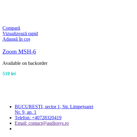
Compară
Vizualizează rapid
Adaugă în coș
Zoom MSH-6
Available on backorder
510
lei
BUCURESTI, sector 1, Str. Limpejoarei
Nr. 9, ap. 1
Telefon: +40728320419
Email: contact@audiosys.ro