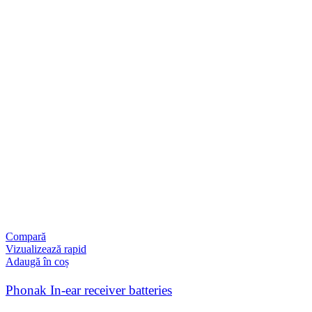
Compară
Vizualizează rapid
Adaugă în coș
Phonak In-ear receiver batteries