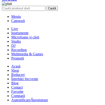
Caută
Meniu
Categorii
Live
Instrumente
Microfoane și căști
Studio
DJ
Recording
Multimedia & Games
Promoții
Acasă
Shop
Reduceri
Întrebări frecvente
Blog
Contact
Favorite
Compară
Autentificare/Înregistrare