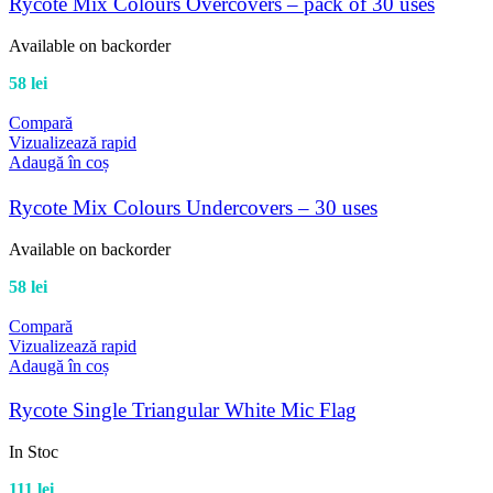
Rycote Mix Colours Overcovers – pack of 30 uses
Available on backorder
58
lei
Compară
Vizualizează rapid
Adaugă în coș
Rycote Mix Colours Undercovers – 30 uses
Available on backorder
58
lei
Compară
Vizualizează rapid
Adaugă în coș
Rycote Single Triangular White Mic Flag
In Stoc
111
lei