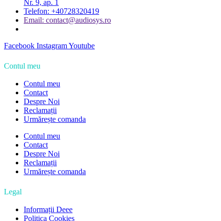
Nr. 9, ap. 1
Telefon: +40728320419
Email: contact@audiosys.ro
Facebook
Instagram
Youtube
Contul meu
Contul meu
Contact
Despre Noi
Reclamații
Urmărește comanda
Contul meu
Contact
Despre Noi
Reclamații
Urmărește comanda
Legal
Informații Deee
Politica Cookies