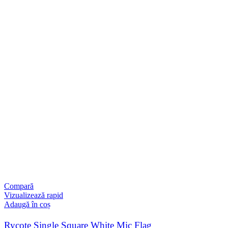
Compară
Vizualizează rapid
Adaugă în coș
Rycote Single Square White Mic Flag