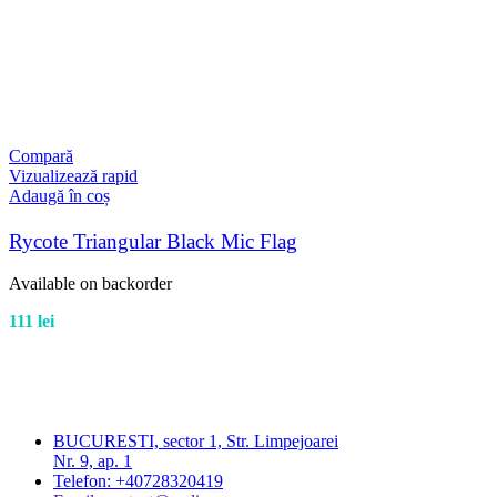
Compară
Vizualizează rapid
Adaugă în coș
Rycote Triangular Black Mic Flag
Available on backorder
111
lei
BUCURESTI, sector 1, Str. Limpejoarei
Nr. 9, ap. 1
Telefon: +40728320419