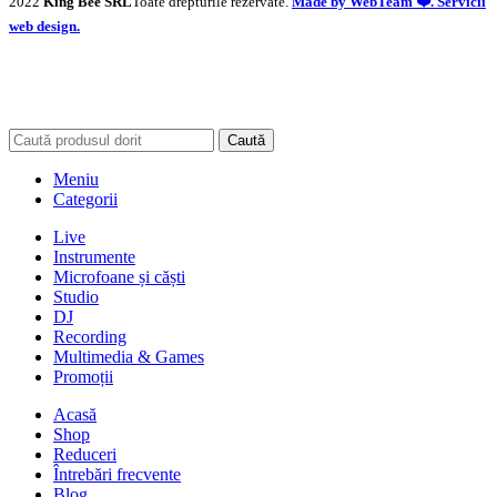
2022
King Bee SRL
Toate drepturile rezervate.
Made by WebTeam ❤️. Servicii
web design.
Caută
Meniu
Categorii
Live
Instrumente
Microfoane și căști
Studio
DJ
Recording
Multimedia & Games
Promoții
Acasă
Shop
Reduceri
Întrebări frecvente
Blog