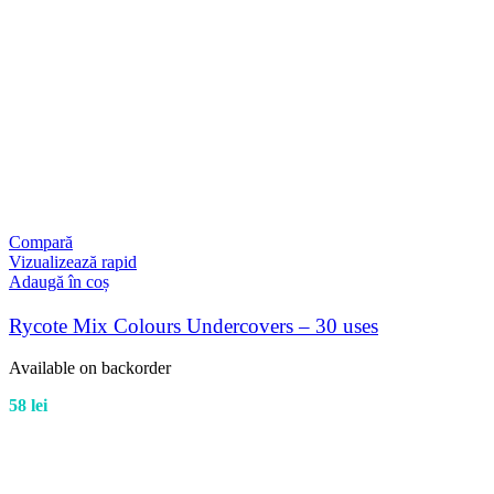
Compară
Vizualizează rapid
Adaugă în coș
Rycote Mix Colours Undercovers – 30 uses
Available on backorder
58
lei