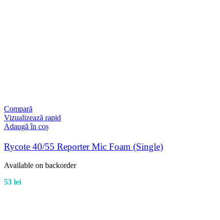
Compară
Vizualizează rapid
Adaugă în coș
Rycote 40/55 Reporter Mic Foam (Single)
Available on backorder
53
lei