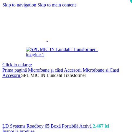
Skip to navigation
Skip to main content
i
Click to enlarge
Prima pagină
Microfoane și căști
Accesorii Microfoane si Casti
Accesorii
SPL MIC IN Lundahl Transformer
LD Systems Roadboy 65 Boxă Portabilă Activă
2.467
lei
Înapoi la produse