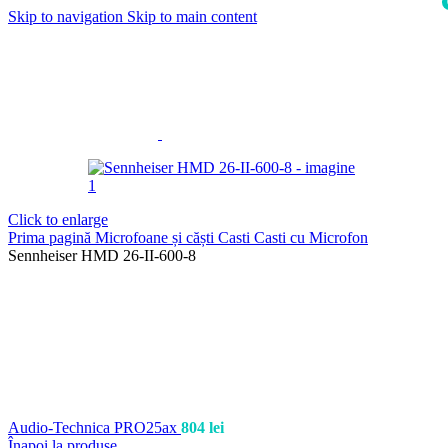
Skip to navigation
Skip to main content
i
Click to enlarge
Prima pagină
Microfoane și căști
Casti
Casti cu Microfon
Sennheiser HMD 26-II-600-8
Audio-Technica PRO25ax
804
lei
Înapoi la produse