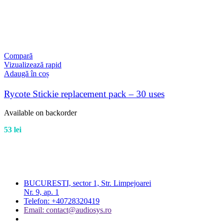
Compară
Vizualizează rapid
Adaugă în coș
Rycote Stickie replacement pack – 30 uses
Available on backorder
53
lei
BUCURESTI, sector 1, Str. Limpejoarei
Nr. 9, ap. 1
Telefon: +40728320419
Email: contact@audiosys.ro