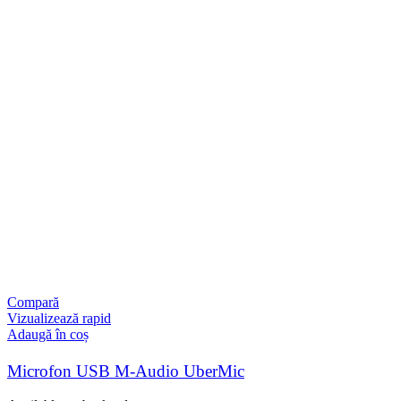
Compară
Vizualizează rapid
Adaugă în coș
Microfon USB M-Audio UberMic