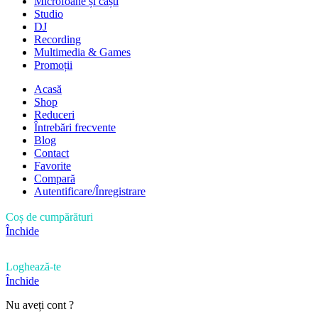
Microfoane și căști
Studio
DJ
Recording
Multimedia & Games
Promoții
Acasă
Shop
Reduceri
Întrebări frecvente
Blog
Contact
Favorite
Compară
Autentificare/Înregistrare
Coș de cumpărături
Închide
Loghează-te
Închide
Nu aveți cont ?