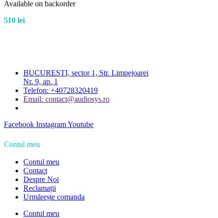
Available on backorder
510
lei
BUCURESTI, sector 1, Str. Limpejoarei
Nr. 9, ap. 1
Telefon: +40728320419
Email: contact@audiosys.ro
Facebook
Instagram
Youtube
Contul meu
Contul meu
Contact
Despre Noi
Reclamații
Urmărește comanda
Contul meu