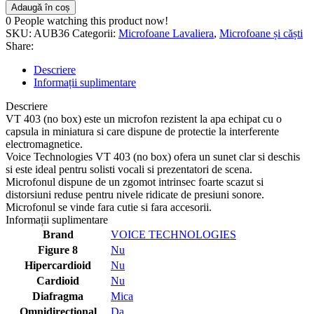
Adaugă în coș
0
People watching this product now!
SKU:
AUB36
Categorii:
Microfoane Lavaliera
,
Microfoane și căști
Share:
Descriere
Informații suplimentare
Descriere
VT 403 (no box) este un microfon rezistent la apa echipat cu o
capsula in miniatura si care dispune de protectie la interferente
electromagnetice.
Voice Technologies VT 403 (no box) ofera un sunet clar si deschis
si este ideal pentru solisti vocali si prezentatori de scena.
Microfonul dispune de un zgomot intrinsec foarte scazut si
distorsiuni reduse pentru nivele ridicate de presiuni sonore.
Microfonul se vinde fara cutie si fara accesorii.
Informații suplimentare
Brand
VOICE TECHNOLOGIES
Figure 8
Nu
Hipercardioid
Nu
Cardioid
Nu
Diafragma
Mica
Omnidirectional
Da