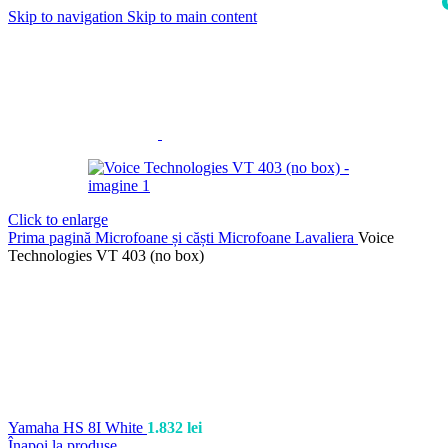
Skip to navigation
Skip to main content
i
Click to enlarge
Prima pagină
Microfoane și căști
Microfoane Lavaliera
Voice
Technologies VT 403 (no box)
Yamaha HS 8I White
1.832
lei
Înapoi la produse