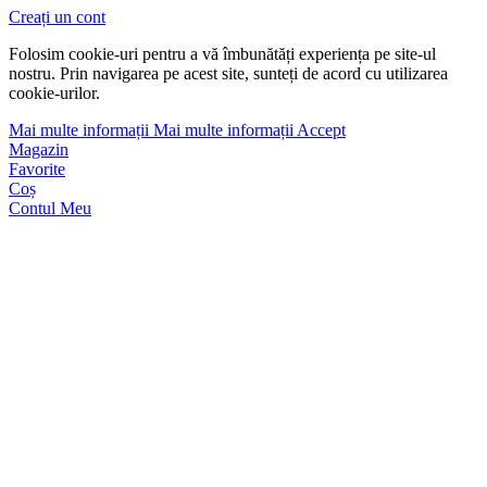
Creați un cont
Folosim cookie-uri pentru a vă îmbunătăți experiența pe site-ul
nostru. Prin navigarea pe acest site, sunteți de acord cu utilizarea
cookie-urilor.
Mai multe informații
Mai multe informații
Accept
Magazin
Favorite
Coș
Contul Meu