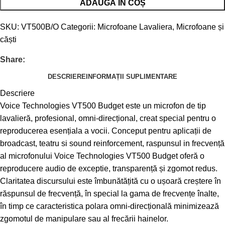
ADAUGĂ ÎN COȘ
SKU:
VT500B/O
Categorii:
Microfoane Lavaliera
,
Microfoane și
căști
Share:
DESCRIERE
INFORMAȚII SUPLIMENTARE
Descriere
Voice Technologies VT500 Budget este un microfon de tip
lavalieră, profesional, omni-direcțional, creat special pentru o
reproducerea esențiala a vocii. Conceput pentru aplicații de
broadcast, teatru si sound reinforcement, raspunsul in frecvență
al microfonului Voice Technologies VT500 Budget oferă o
reproducere audio de exceptie, transparență și zgomot redus.
Claritatea discursului este îmbunătățită cu o ușoară creștere în
răspunsul de frecvență, în special la gama de frecvențe înalte,
în timp ce caracteristica polara omni-direcțională minimizează
zgomotul de manipulare sau al frecării hainelor.