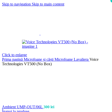
Skip to navigation
Skip to main content
i
Click to enlarge
Prima pagină
Microfoane și căști
Microfoane Lavaliera
Voice
Technologies VT500 (No Box)
Ambient UMP-OUT/06L
300
lei
Înapoi la produse