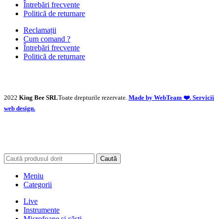
Întrebări frecvente
Politică de returnare
Reclamații
Cum comand ?
Întrebări frecvente
Politică de returnare
2022
King Bee SRL
Toate drepturile rezervate.
Made by WebTeam ❤️. Servicii
web design.
Caută
Meniu
Categorii
Live
Instrumente
Microfoane și căști