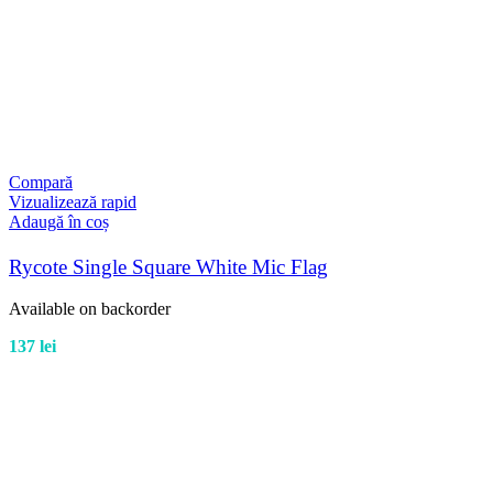
Compară
Vizualizează rapid
Adaugă în coș
Rycote Single Square White Mic Flag
Available on backorder
137
lei