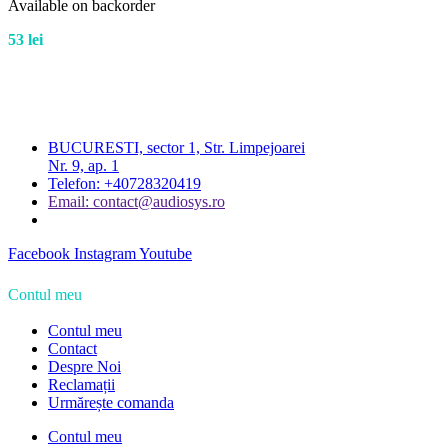
Available on backorder
53
lei
BUCURESTI, sector 1, Str. Limpejoarei
Nr. 9, ap. 1
Telefon: +40728320419
Email: contact@audiosys.ro
Facebook
Instagram
Youtube
Contul meu
Contul meu
Contact
Despre Noi
Reclamații
Urmărește comanda
Contul meu