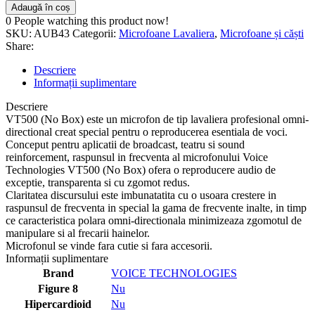
Adaugă în coș
0
People watching this product now!
SKU:
AUB43
Categorii:
Microfoane Lavaliera
,
Microfoane și căști
Share:
Descriere
Informații suplimentare
Descriere
VT500 (No Box) este un microfon de tip lavaliera profesional omni-
directional creat special pentru o reproducerea esentiala de voci.
Conceput pentru aplicatii de broadcast, teatru si sound
reinforcement, raspunsul in frecventa al microfonului Voice
Technologies VT500 (No Box) ofera o reproducere audio de
exceptie, transparenta si cu zgomot redus.
Claritatea discursului este imbunatatita cu o usoara crestere in
raspunsul de frecventa in special la gama de frecvente inalte, in timp
ce caracteristica polara omni-directionala minimizeaza zgomotul de
manipulare si al frecarii hainelor.
Microfonul se vinde fara cutie si fara accesorii.
Informații suplimentare
Brand
VOICE TECHNOLOGIES
Figure 8
Nu
Hipercardioid
Nu