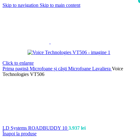
Skip to navigation
Skip to main content
i
Click to enlarge
Prima pagină
Microfoane și căști
Microfoane Lavaliera
Voice
Technologies VT506
LD Systems ROADBUDDY 10
3.937
lei
Înapoi la produse