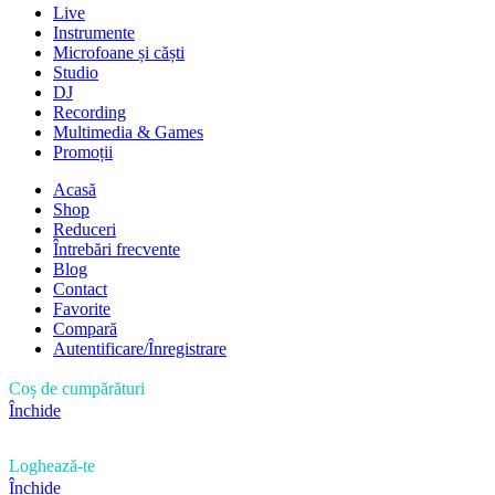
Live
Instrumente
Microfoane și căști
Studio
DJ
Recording
Multimedia & Games
Promoții
Acasă
Shop
Reduceri
Întrebări frecvente
Blog
Contact
Favorite
Compară
Autentificare/Înregistrare
Coș de cumpărături
Închide
Loghează-te
Închide