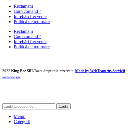
Reclamații
Cum comand ?
Întrebări frecvente
Politică de returnare
Reclamații
Cum comand ?
Întrebări frecvente
Politică de returnare
2022
King Bee SRL
Toate drepturile rezervate.
Made by WebTeam ❤️. Servicii
web design.
Caută
Meniu
Categorii