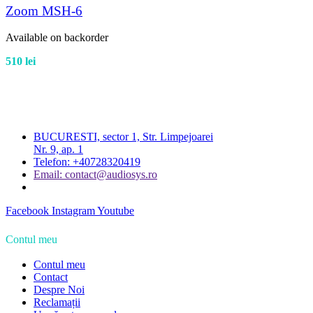
Zoom MSH-6
Available on backorder
510
lei
BUCURESTI, sector 1, Str. Limpejoarei
Nr. 9, ap. 1
Telefon: +40728320419
Email: contact@audiosys.ro
Facebook
Instagram
Youtube
Contul meu
Contul meu
Contact
Despre Noi
Reclamații