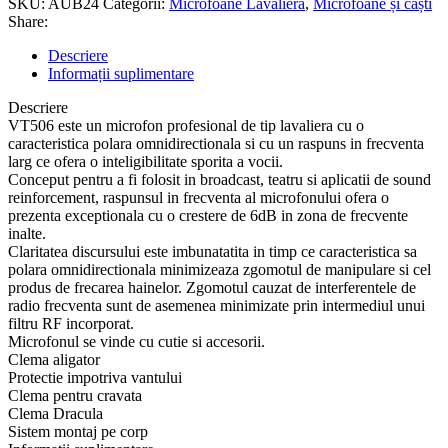
SKU:
AUB24
Categorii:
Microfoane Lavaliera
,
Microfoane și căști
Share:
Descriere
Informații suplimentare
Descriere
VT506 este un microfon profesional de tip lavaliera cu o
caracteristica polara omnidirectionala si cu un raspuns in frecventa
larg ce ofera o inteligibilitate sporita a vocii.
Conceput pentru a fi folosit in broadcast, teatru si aplicatii de sound
reinforcement, raspunsul in frecventa al microfonului ofera o
prezenta exceptionala cu o crestere de 6dB in zona de frecvente
inalte.
Claritatea discursului este imbunatatita in timp ce caracteristica sa
polara omnidirectionala minimizeaza zgomotul de manipulare si cel
produs de frecarea hainelor. Zgomotul cauzat de interferentele de
radio frecventa sunt de asemenea minimizate prin intermediul unui
filtru RF incorporat.
Microfonul se vinde cu cutie si accesorii.
Clema aligator
Protectie impotriva vantului
Clema pentru cravata
Clema Dracula
Sistem montaj pe corp