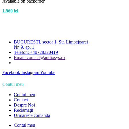
Available on backorder
1.969
lei
BUCURESTI, sector 1, Str. Limpejoarei
Nr. 9, ap. 1
Telefon: +40728320419
Email: contact@audiosys.ro
Facebook
Instagram
Youtube
Contul meu
Contul meu
Contact
Despre Noi
Reclamații
Urmărește comanda
Contul meu