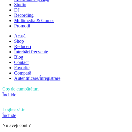
Studio
DJ
Recording
Multimedia & Games
Promoții
Acasă
Shop
Reduceri
Întrebări frecvente
Blog
Contact
Favorite
Compară
Autentificare/Înregistrare
Coș de cumpărături
Închide
Loghează-te
Închide
Nu aveți cont ?