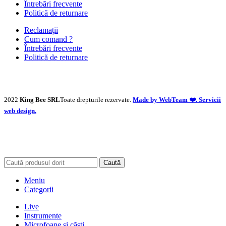
Întrebări frecvente
Politică de returnare
Reclamații
Cum comand ?
Întrebări frecvente
Politică de returnare
2022
King Bee SRL
Toate drepturile rezervate.
Made by WebTeam ❤️. Servicii
web design.
Caută
Meniu
Categorii
Live
Instrumente
Microfoane și căști