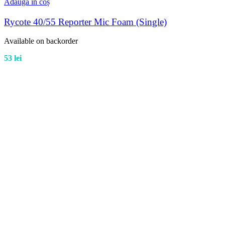
Adaugă în coș
Rycote 40/55 Reporter Mic Foam (Single)
Available on backorder
53
lei