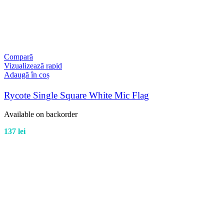
Compară
Vizualizează rapid
Adaugă în coș
Rycote Single Square White Mic Flag
Available on backorder
137
lei