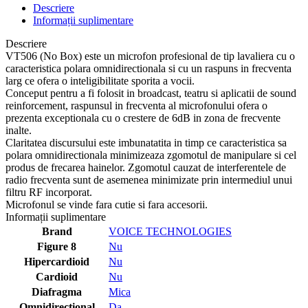
Descriere
Informații suplimentare
Descriere
VT506 (No Box) este un microfon profesional de tip lavaliera cu o
caracteristica polara omnidirectionala si cu un raspuns in frecventa
larg ce ofera o inteligibilitate sporita a vocii.
Conceput pentru a fi folosit in broadcast, teatru si aplicatii de sound
reinforcement, raspunsul in frecventa al microfonului ofera o
prezenta exceptionala cu o crestere de 6dB in zona de frecvente
inalte.
Claritatea discursului este imbunatatita in timp ce caracteristica sa
polara omnidirectionala minimizeaza zgomotul de manipulare si cel
produs de frecarea hainelor. Zgomotul cauzat de interferentele de
radio frecventa sunt de asemenea minimizate prin intermediul unui
filtru RF incorporat.
Microfonul se vinde fara cutie si fara accesorii.
Informații suplimentare
Brand
VOICE TECHNOLOGIES
Figure 8
Nu
Hipercardioid
Nu
Cardioid
Nu
Diafragma
Mica
Omnidirectional
Da