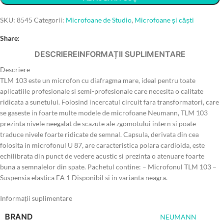
SKU:
8545
Categorii:
Microfoane de Studio
,
Microfoane și căști
Share:
DESCRIERE
INFORMAȚII SUPLIMENTARE
Descriere
TLM 103 este un microfon cu diafragma mare, ideal pentru toate
aplicatiile profesionale si semi-profesionale care necesita o calitate
ridicata a sunetului. Folosind incercatul circuit fara transformatori, care
se gaseste in foarte multe modele de microfoane Neumann, TLM 103
prezinta nivele neegalat de scazute ale zgomotului intern si poate
traduce nivele foarte ridicate de semnal. Capsula, derivata din cea
folosita in microfonul U 87, are caracteristica polara cardioida, este
echilibrata din punct de vedere acustic si prezinta o atenuare foarte
buna a semnalelor din spate. Pachetul contine: – Microfonul TLM 103 –
Suspensia elastica EA 1 Disponibil si in varianta neagra.
Informații suplimentare
BRAND
NEUMANN