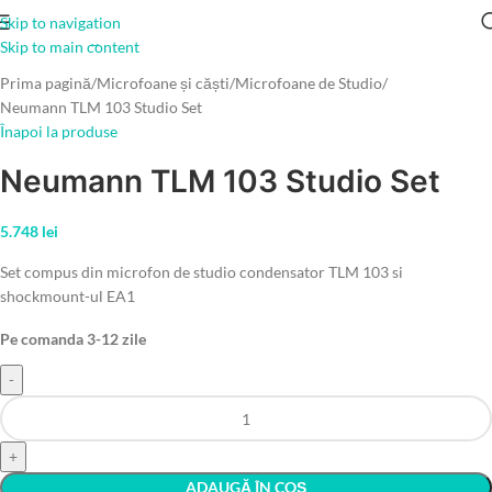
Skip to navigation
Click to enlarge
Skip to main content
Prima pagină
Microfoane și căști
Microfoane de Studio
Neumann TLM 103 Studio Set
Înapoi la produse
Neumann TLM 103 Studio Set
5.748
lei
Set compus din microfon de studio condensator TLM 103 si
shockmount-ul EA1
Pe comanda 3-12 zile
ADAUGĂ ÎN COȘ