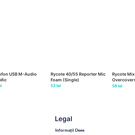
ofon USB M-Audio
Rycote 40/55 Reporter Mic
Rycote Mix
Mic
Foam (Single)
Overcovers
ei
53
lei
uses
58
lei
Legal
Informații Deee