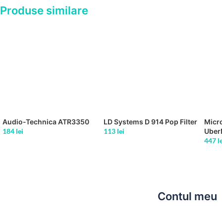
Produse similare
Audio-Technica ATR3350
LD Systems D 914 Pop Filter
Micr
184
lei
113
lei
Uber
447
l
Contul meu