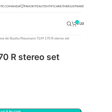
TE COMANDA
FAVORITE
AUTENTIFICARE/ÎNREGISTRARE
0
0
LEI
ne de Studio
Neumann TLM 170 R stereo set
0 R stereo set
UGĂ ÎN COȘ