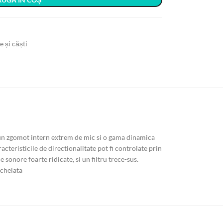
 și căști
e un zgomot intern extrem de mic si o gama dinamica
acteristicile de directionalitate pot fi controlate prin
onore foarte ridicate, si un filtru trece-sus.
ichelata