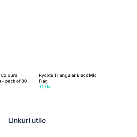
 Colours
Rycote Triangular Black Mic
 – pack of 30
Flag
111
lei
Linkuri utile