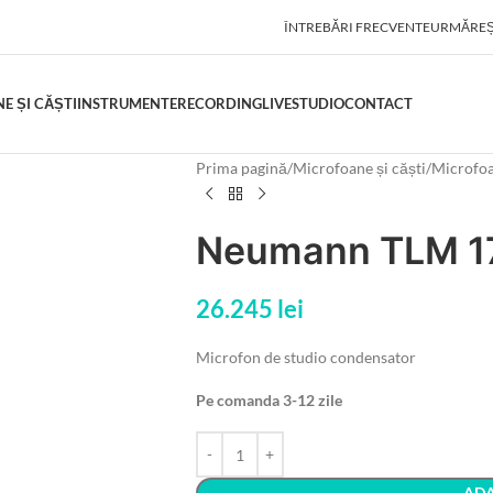
ÎNTREBĂRI FRECVENTE
URMĂREȘ
E ȘI CĂȘTI
INSTRUMENTE
RECORDING
LIVE
STUDIO
CONTACT
Prima pagină
Microfoane și căști
Microfoa
Neumann TLM 17
26.245
lei
Microfon de studio condensator
Pe comanda 3-12 zile
ADA