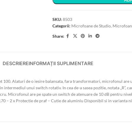
SKU:
8503
Categorii:
Microfoane de Studio
,
Microfoane
Share:
DESCRIERE
INFORMAȚII SUPLIMENTARE
t 100. Alaturi de o iesire balansata, fara transformatori, microfonul ar
n intermediul unui switch rotativ. In cea de-a sasea pozitie, notata „R”, car
ru. Microfonul are pe spate un switch de atenuare de 10 dB pentru nivele s
0 – 2 x Protectie de praf – Cutie de aluminiu Disponibil si in varianta n