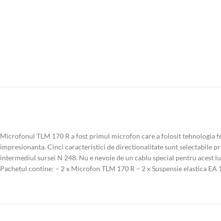
Microfonul TLM 170 R a fost primul microfon care a folosit tehnologia fe
impresionanta. Cinci caracteristici de directionalitate sunt selectabile pri
intermediul sursei N 248. Nu e nevoie de un cablu special pentru acest luc
Pachetul contine: – 2 x Microfon TLM 170 R – 2 x Suspensie elastica EA 17