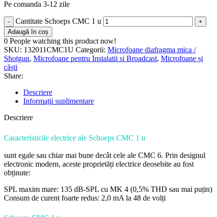
Pe comanda 3-12 zile
Cantitate Schoeps CMC 1 u
Adaugă în coș
0
People watching this product now!
SKU:
132011CMC1U
Categorii:
Microfoane diafragma mica /
Shotgun
,
Microfoane pentru Instalatii si Broadcast
,
Microfoane și
căști
Share:
Descriere
Informații suplimentare
Descriere
Caracteristicile electrice ale Schoeps CMC 1 u
sunt egale sau chiar mai bune decât cele ale CMC 6. Prin designul
electronic modern, aceste proprietăți electrice deosebite au fost
obținute:
SPL maxim mare: 135 dB-SPL cu MK 4 (0,5% THD sau mai puțin)
Consum de curent foarte redus: 2,0 mA la 48 de volți