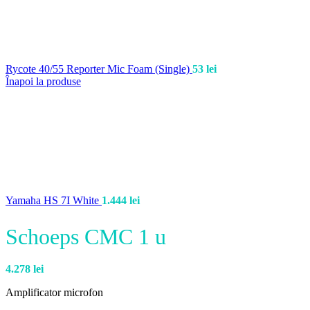
Rycote 40/55 Reporter Mic Foam (Single)
53
lei
Înapoi la produse
Yamaha HS 7I White
1.444
lei
Schoeps CMC 1 u
4.278
lei
Amplificator microfon