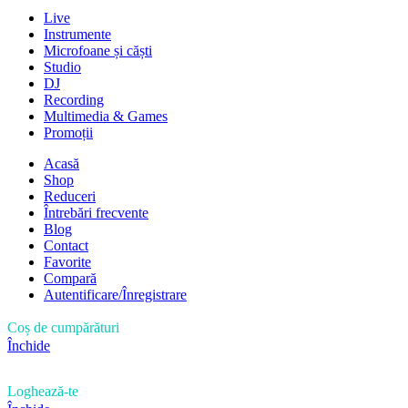
Live
Instrumente
Microfoane și căști
Studio
DJ
Recording
Multimedia & Games
Promoții
Acasă
Shop
Reduceri
Întrebări frecvente
Blog
Contact
Favorite
Compară
Autentificare/Înregistrare
Coș de cumpărături
Închide
Loghează-te