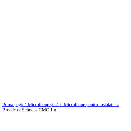
Prima pagină
Microfoane și căști
Microfoane pentru Instalatii si
Broadcast
Schoeps CMC 1 u