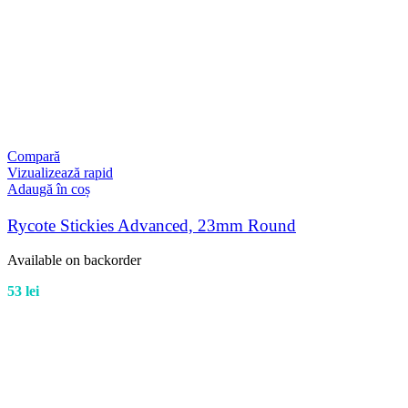
Compară
Vizualizează rapid
Adaugă în coș
Rycote Stickies Advanced, 23mm Round
Available on backorder
53
lei