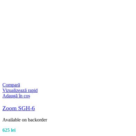
Compară
Vizualizează rapid
Adaugă în coș
Zoom SGH-6
Available on backorder
625
lei