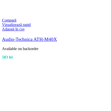
Compară
Vizualizează rapid
Adaugă în coș
Audio-Technica ATH-M40X
Available on backorder
583
lei