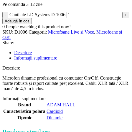
Pe comanda 3-12 zile
Cantitate LD Systems D 1006
Adaugă în coș
0
People watching this product now!
SKU:
D1006
Categorii:
Microfoane Live si Voce
,
Microfoane și
căști
Share:
Descriere
Informații suplimentare
Descriere
Microfon dinamic profesional cu comutator On/Off.
Construcție
foarte robustă și raport calitate-preț excelent.
Cablu XLR tată / XLR
mamă de 4,5 m inclus.
Informații suplimentare
Brand
ADAM HALL
Caracteristica polara
Cardioid
Tip/mic
Dinamic