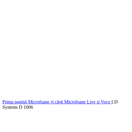
Prima pagină
Microfoane și căști
Microfoane Live si Voce
LD
Systems D 1006