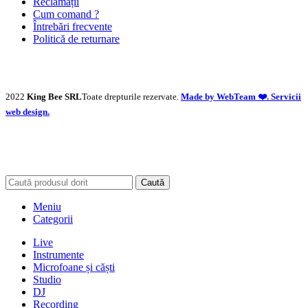
Reclamații
Cum comand ?
Întrebări frecvente
Politică de returnare
2022
King Bee SRL
Toate drepturile rezervate.
Made by WebTeam ❤️. Servicii
web design.
Caută
Meniu
Categorii
Live
Instrumente
Microfoane și căști
Studio
DJ
Recording