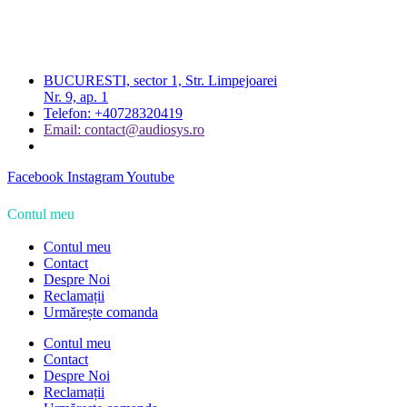
BUCURESTI, sector 1, Str. Limpejoarei
Nr. 9, ap. 1
Telefon: +40728320419
Email: contact@audiosys.ro
Facebook
Instagram
Youtube
Contul meu
Contul meu
Contact
Despre Noi
Reclamații
Urmărește comanda
Contul meu
Contact
Despre Noi
Reclamații