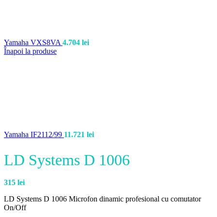
Yamaha VXS8VA
4.704
lei
Înapoi la produse
Yamaha IF2112/99
11.721
lei
LD Systems D 1006
315
lei
LD Systems D 1006
Microfon dinamic profesional cu comutator
On/Off