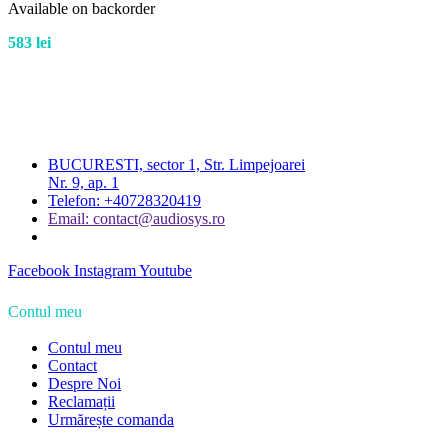
Available on backorder
583
lei
BUCURESTI, sector 1, Str. Limpejoarei
Nr. 9, ap. 1
Telefon: +40728320419
Email: contact@audiosys.ro
Facebook
Instagram
Youtube
Contul meu
Contul meu
Contact
Despre Noi
Reclamații
Urmărește comanda