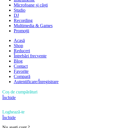
Microfoane și căști
Studio
DJ
Recording
Multimedia & Games
Promoții
Acasă
Shop
Reduceri
Întrebări frecvente
Blog
Contact
Favorite
Compară
Autentificare/Înregistrare
Coș de cumpărături
Închide
Loghează-te
Închide
Nu aveți cont ?