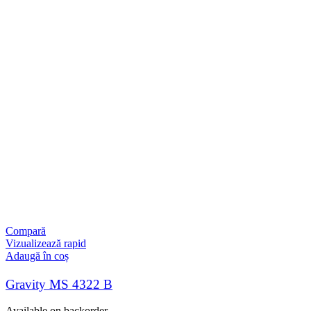
Compară
Vizualizează rapid
Adaugă în coș
Gravity MS 4322 B
Available on backorder