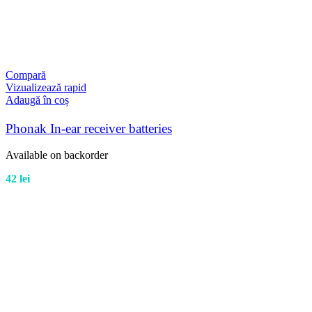
Compară
Vizualizează rapid
Adaugă în coș
Phonak In-ear receiver batteries
Available on backorder
42
lei