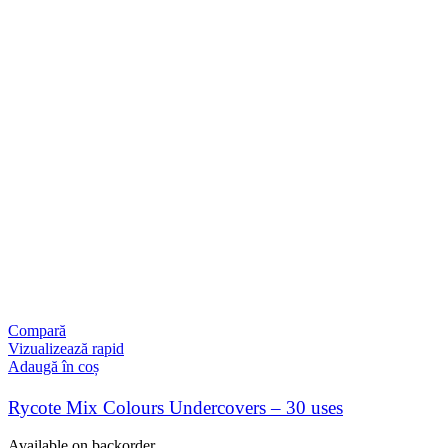
Compară
Vizualizează rapid
Adaugă în coș
Rycote Mix Colours Undercovers – 30 uses
Available on backorder