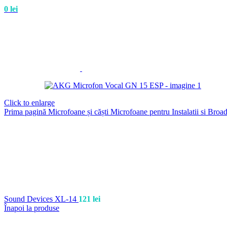
0
lei
Click to enlarge
Prima pagină
Microfoane și căști
Microfoane pentru Instalatii si Broa
Sound Devices XL-14
121
lei
Înapoi la produse