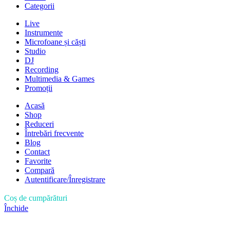
Categorii
Live
Instrumente
Microfoane și căști
Studio
DJ
Recording
Multimedia & Games
Promoții
Acasă
Shop
Reduceri
Întrebări frecvente
Blog
Contact
Favorite
Compară
Autentificare/Înregistrare
Coș de cumpărături
Închide