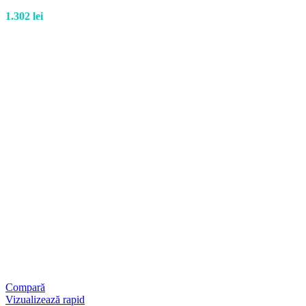
1.302
lei
Compară
Vizualizează rapid