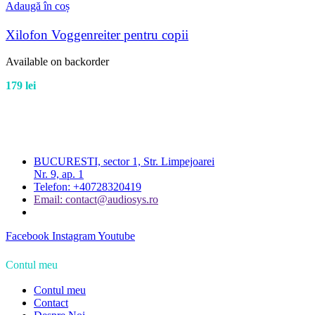
Adaugă în coș
Xilofon Voggenreiter pentru copii
Available on backorder
179
lei
BUCURESTI, sector 1, Str. Limpejoarei
Nr. 9, ap. 1
Telefon: +40728320419
Email: contact@audiosys.ro
Facebook
Instagram
Youtube
Contul meu
Contul meu
Contact