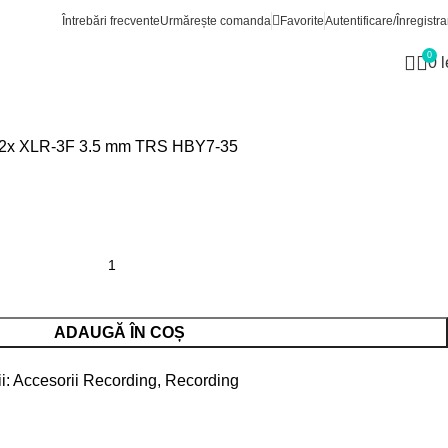
sorii Recording
Ambient HBS302Y7-35
Înapoi la produse
Întrebări frecvente
Urmărește comanda
Favorite
Autentificare/Înregistra
2Y7-35
0
0
l
a, 2x XLR-3F 3.5 mm TRS HBY7-35
ADAUGĂ ÎN COȘ
i:
Accesorii Recording
,
Recording