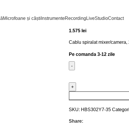
Prima pagină
Recording
Acce
Ambient HBS30
să
Microfoane și căști
Instrumente
Recording
Live
Studio
Contact
1.575
lei
Cablu spiralat mixer/camer
Pe comanda 3-12 zile
SKU:
HBS302Y7-35
Categori
Share: