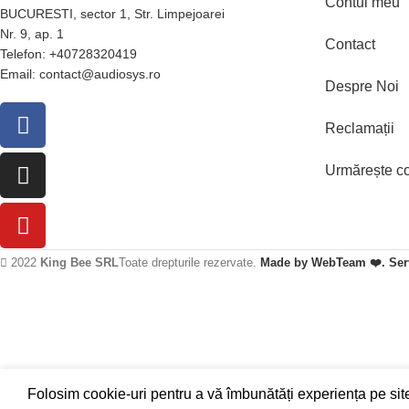
Contul meu
BUCURESTI, sector 1, Str. Limpejoarei
Nr. 9, ap. 1
Contact
Telefon: +40728320419
Email: contact@audiosys.ro
Despre Noi
Reclamații
Urmărește 
2022
King Bee SRL
Toate drepturile rezervate.
Made by WebTeam ❤️. Serv
Folosim cookie-uri pentru a vă îmbunătăți experiența pe site-