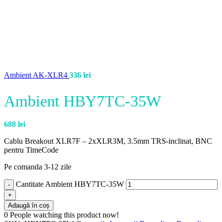
Ambient AK-XLR4
336
lei
Ambient HBY7TC-35W
688
lei
Cablu Breakout XLR7F – 2xXLR3M, 3.5mm TRS-inclinat, BNC
pentru TimeCode
Pe comanda 3-12 zile
Cantitate Ambient HBY7TC-35W
Adaugă în coș
0
People watching this product now!