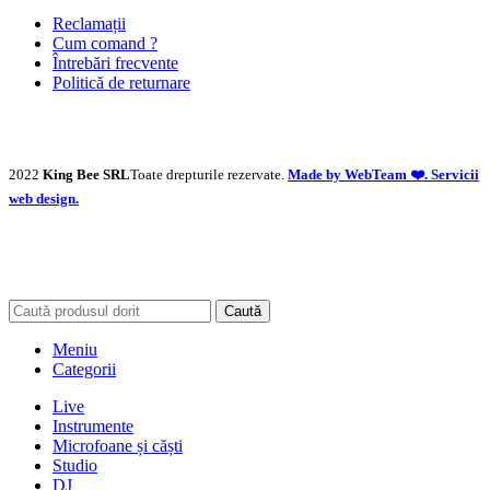
Reclamații
Cum comand ?
Întrebări frecvente
Politică de returnare
2022
King Bee SRL
Toate drepturile rezervate.
Made by WebTeam ❤️. Servicii
web design.
Caută
Meniu
Categorii
Live
Instrumente
Microfoane și căști
Studio
DJ