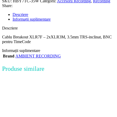
SKU:
HBY7TC-35W
Categorii:
Accesorii Recording
,
Recording
Share:
Descriere
Informații suplimentare
Descriere
Cablu Breakout XLR7F – 2xXLR3M, 3.5mm TRS-inclinat, BNC
pentru TimeCode
Informații suplimentare
Brand
AMBIENT RECORDING
Produse similare