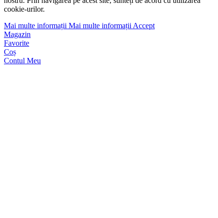
nostru. Prin navigarea pe acest site, sunteți de acord cu utilizarea
cookie-urilor.
Mai multe informații
Mai multe informații
Accept
Magazin
Favorite
Coș
Contul Meu