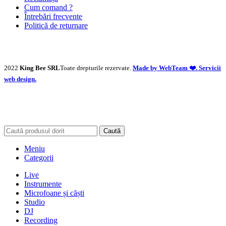
Cum comand ?
Întrebări frecvente
Politică de returnare
2022
King Bee SRL
Toate drepturile rezervate.
Made by WebTeam ❤️. Servicii
web design.
Caută
Meniu
Categorii
Live
Instrumente
Microfoane și căști
Studio
DJ
Recording