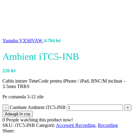
Yamaha VXS8VAW
4.704
lei
Ambient iTC5-INB
226
lei
Cablu intrare TimeCode pentru iPhone / iPad, BNC/M inclinat –
3.5mm TRRS
Pe comanda 3-12 zile
Cantitate Ambient iTC5-INB
Adaugă în coș
0
People watching this product now!
SKU:
iTC5-INB
Categorii:
Accesorii Recording
,
Recording
Share: