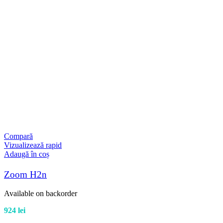
Compară
Vizualizează rapid
Adaugă în coș
Zoom H2n
Available on backorder
924
lei