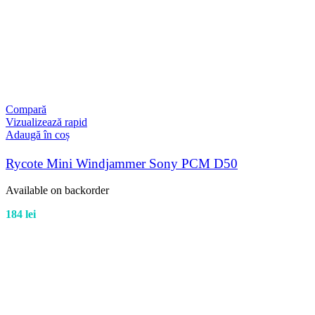
Compară
Vizualizează rapid
Adaugă în coș
Rycote Mini Windjammer Sony PCM D50
Available on backorder
184
lei