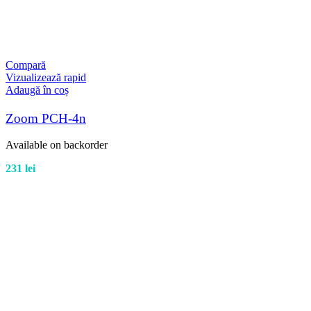
Compară
Vizualizează rapid
Adaugă în coș
Zoom PCH-4n
Available on backorder
231
lei