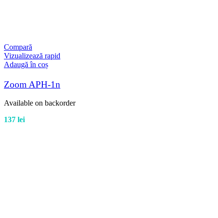
Compară
Vizualizează rapid
Adaugă în coș
Zoom APH-1n
Available on backorder
137
lei