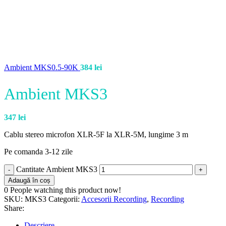
Ambient MKS0.5-90K
384
lei
Ambient MKS3
347
lei
Cablu stereo microfon XLR-5F la XLR-5M, lungime 3 m
Pe comanda 3-12 zile
Cantitate Ambient MKS3
Adaugă în coș
0
People watching this product now!
SKU:
MKS3
Categorii:
Accesorii Recording
,
Recording
Share:
Descriere