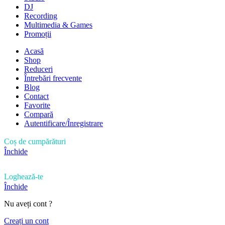
DJ
Recording
Multimedia & Games
Promoții
Acasă
Shop
Reduceri
Întrebări frecvente
Blog
Contact
Favorite
Compară
Autentificare/Înregistrare
Coș de cumpărături
Închide
Loghează-te
Închide
Nu aveți cont ?
Creați un cont