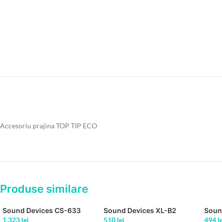
Accesoriu prajina TOP TIP ECO
Produse similare
Sound Devices CS-633
Sound Devices XL-B2
Soun
1.323
lei
510
lei
494
l