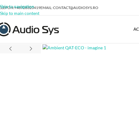
Skip to navigation
ELEFON:+40728320419
EMAIL: CONTACT@AUDIOSYS.RO
Skip to main content
AC
Click to enlarge