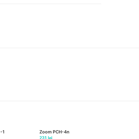
-1
Zoom PCH-4n
231
lei