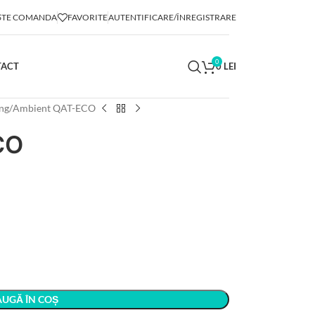
TE COMANDA
FAVORITE
AUTENTIFICARE/ÎNREGISTRARE
0
TACT
0
LEI
ng
Ambient QAT-ECO
CO
UGĂ ÎN COȘ