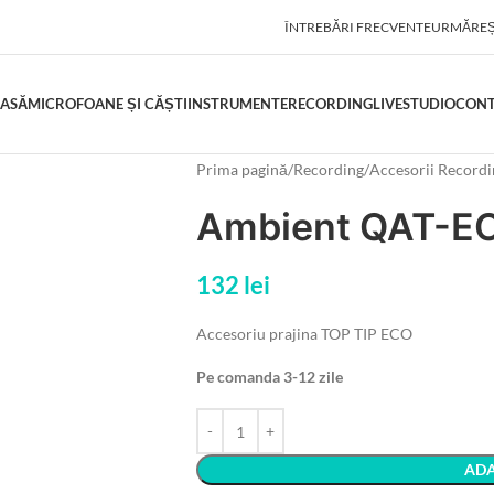
ÎNTREBĂRI FRECVENTE
URMĂREȘ
ASĂ
MICROFOANE ȘI CĂȘTI
INSTRUMENTE
RECORDING
LIVE
STUDIO
CON
Prima pagină
Recording
Accesorii Recordi
Ambient QAT-E
132
lei
Accesoriu prajina TOP TIP ECO
Pe comanda 3-12 zile
ADA