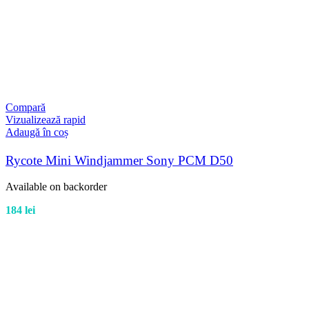
Compară
Vizualizează rapid
Adaugă în coș
Rycote Mini Windjammer Sony PCM D50
Available on backorder
184
lei