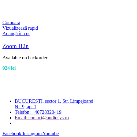
Compară
Vizualizează rapid
Adaugă în coș
Zoom H2n
Available on backorder
924
lei
BUCURESTI, sector 1, Str. Limpejoarei
Nr. 9, ap. 1
Telefon: +40728320419
Email: contact@audiosys.ro
Facebook
Instagram
Youtube