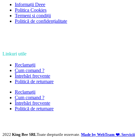
Informații Deee
Politica Cookies
Termeni si condiții
Politică de confidențialitate
Linkuri utile
Reclamații
Cum comand ?
Întrebări frecvente
Politică de returnare
Reclamații
Cum comand ?
Întrebări frecvente
Politică de returnare
2022
King Bee SRL
Toate drepturile rezervate.
Made by WebTeam ❤️. Servicii