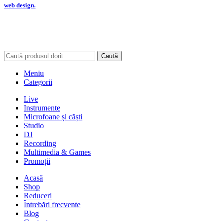
web design.
Caută
Meniu
Categorii
Live
Instrumente
Microfoane și căști
Studio
DJ
Recording
Multimedia & Games
Promoții
Acasă
Shop
Reduceri
Întrebări frecvente
Blog