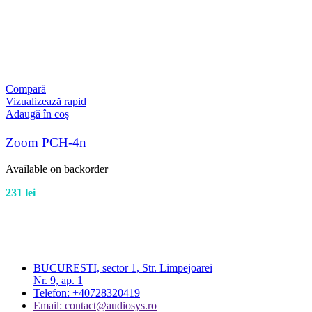
Compară
Vizualizează rapid
Adaugă în coș
Zoom PCH-4n
Available on backorder
231
lei
BUCURESTI, sector 1, Str. Limpejoarei
Nr. 9, ap. 1
Telefon: +40728320419
Email: contact@audiosys.ro