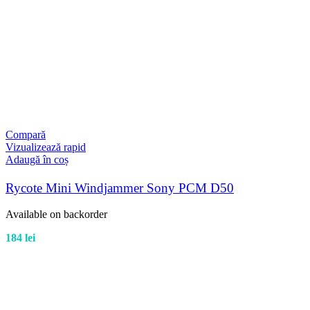
Compară
Vizualizează rapid
Adaugă în coș
Rycote Mini Windjammer Sony PCM D50
Available on backorder
184
lei