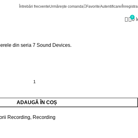
sorii Recording
Sound Devices XL-B2
Înapoi la produse
Întrebări frecvente
Urmărește comanda
Favorite
Autentificare/Înregistra
XL-B2
0
0
l
rderele din seria 7 Sound Devices.
ADAUGĂ ÎN COȘ
rii Recording
,
Recording