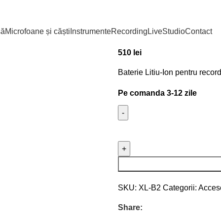
Prima pagină
Recording
Acce
Sound Devices 
să
Microfoane și căști
Instrumente
Recording
Live
Studio
Contact
510
lei
Baterie Litiu-Ion pentru reco
Pe comanda 3-12 zile
SKU:
XL-B2
Categorii:
Acceso
Share: