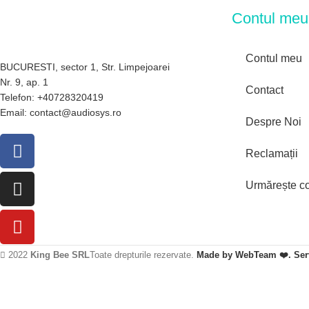
Contul meu
Contul meu
BUCURESTI, sector 1, Str. Limpejoarei
Nr. 9, ap. 1
Contact
Telefon: +40728320419
Email: contact@audiosys.ro
Despre Noi
Reclamații
Urmărește 
2022
King Bee SRL
Toate drepturile rezervate.
Made by WebTeam ❤️. Serv