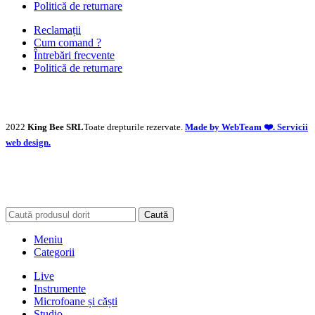
Politică de returnare
Reclamații
Cum comand ?
Întrebări frecvente
Politică de returnare
2022
King Bee SRL
Toate drepturile rezervate.
Made by WebTeam ❤️. Servicii
web design.
Caută
Meniu
Categorii
Live
Instrumente
Microfoane și căști
Studio