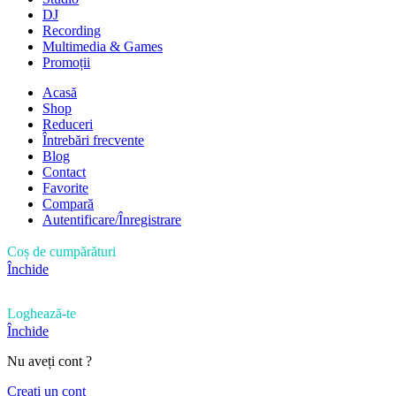
DJ
Recording
Multimedia & Games
Promoții
Acasă
Shop
Reduceri
Întrebări frecvente
Blog
Contact
Favorite
Compară
Autentificare/Înregistrare
Coș de cumpărături
Închide
Loghează-te
Închide
Nu aveți cont ?
Creați un cont