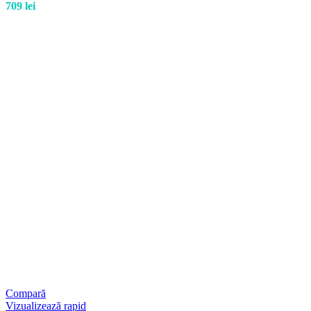
709
lei
Compară
Vizualizează rapid