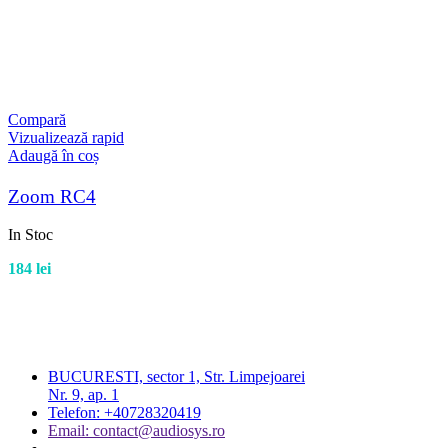
Compară
Vizualizează rapid
Adaugă în coș
Zoom RC4
In Stoc
184
lei
BUCURESTI, sector 1, Str. Limpejoarei
Nr. 9, ap. 1
Telefon: +40728320419
Email: contact@audiosys.ro