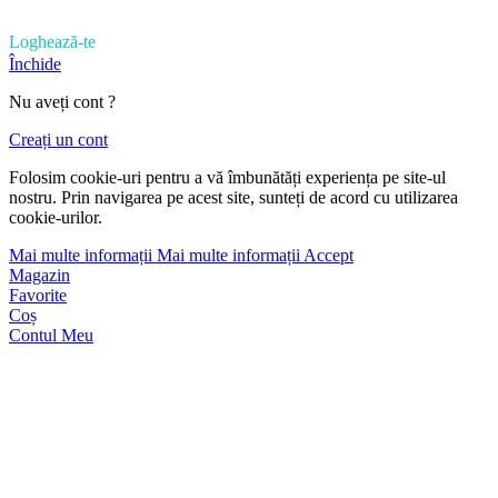
Loghează-te
Închide
Nu aveți cont ?
Creați un cont
Folosim cookie-uri pentru a vă îmbunătăți experiența pe site-ul
nostru. Prin navigarea pe acest site, sunteți de acord cu utilizarea
cookie-urilor.
Mai multe informații
Mai multe informații
Accept
Magazin
Favorite
Coș
Contul Meu