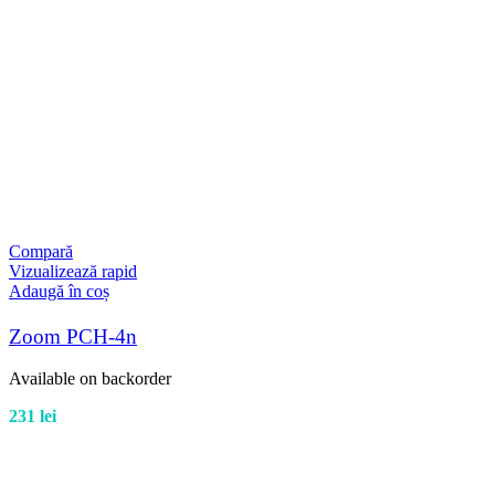
Compară
Vizualizează rapid
Adaugă în coș
Zoom PCH-4n
Available on backorder
231
lei