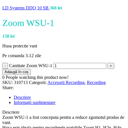
LD Systems DDQ 10 SB
368
lei
Zoom WSU-1
158
lei
Husa protectie vant
Pe comanda 3-12 zile
Cantitate Zoom WSU-1
Adaugă în coș
0
People watching this product now!
SKU:
310713
Categorii:
Accesorii Recording
,
Recording
Share:
Descriere
Informații suplimentare
Descriere
Zoom WSU-1 a fost conceputa pentru a reduce zgomotul produs de
vant.
Husa este ideala pentru recorderele portabile Zoom H1, H2n, H4n,