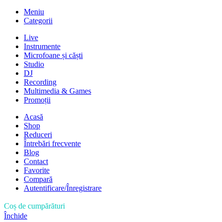
Meniu
Categorii
Live
Instrumente
Microfoane și căști
Studio
DJ
Recording
Multimedia & Games
Promoții
Acasă
Shop
Reduceri
Întrebări frecvente
Blog
Contact
Favorite
Compară
Autentificare/Înregistrare
Coș de cumpărături
Închide