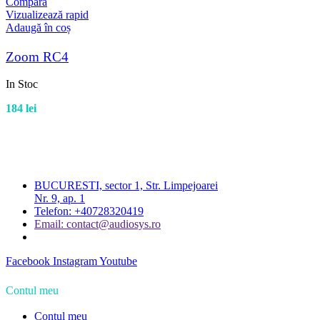
Compară
Vizualizează rapid
Adaugă în coș
Zoom RC4
In Stoc
184
lei
BUCURESTI, sector 1, Str. Limpejoarei
Nr. 9, ap. 1
Telefon: +40728320419
Email: contact@audiosys.ro
Facebook
Instagram
Youtube
Contul meu
Contul meu