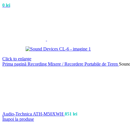
0
lei
Click to enlarge
Prima pagină
Recording
Mixere / Recordere Portabile de Teren
Sound
Audio-Technica ATH-M50XWH
851
lei
Înapoi la produse